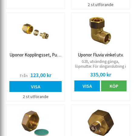
2 st utförande
Uponor Kopplingsset, Push 12
Uponor Fluvia vinkel utv.
G20, utvänding gänga,
löpmutter. För slinganslutning i
ex. WGF1 el. Push 12
335,00 kr
123,00 kr
Från
VISA
KÖP
VISA
2 st utförande