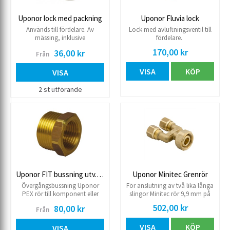
Uponor lock med packning
Uponor Fluvia lock
Används till fördelare. Av
Lock med avluftningsventil till
mässing, inklusive
fördelare.
planpackning.
170,00 kr
36,00 kr
Från
VISA
KÖP
VISA
2 st utförande
Uponor FIT bussning utv./inv.
Uponor Minitec Grenrör
Övergångsbussning Uponor
För anslutning av två lika långa
PEX rör till komponent eller
slingor Minitec rör 9,9 mm på
rördel.
Vario PLUS Fördelare eller
502,00 kr
80,00 kr
Från
Fluvia Push 12. Kopplingar 9,9
mm ingår, anslutning 3/4"
VISA
KÖP
Euro-Cone löpande mutter.
VISA