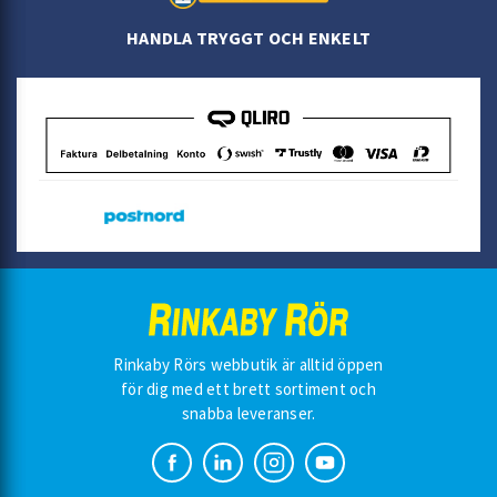
Säkerhetsventil 2,5 bar
HANDLA TRYGGT OCH ENKELT
Rinkaby Rörs webbutik är alltid öppen
för dig med ett brett sortiment och
snabba leveranser.