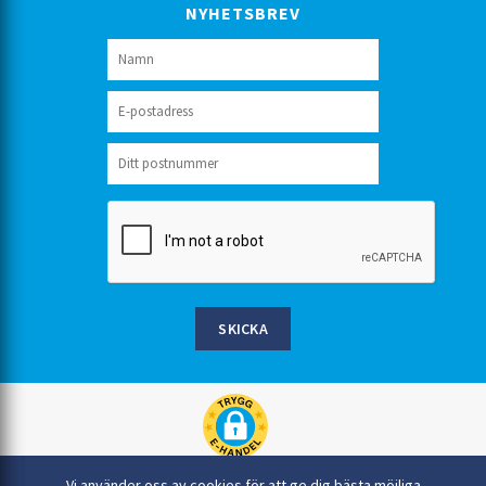
NYHETSBREV
SKICKA
Rinkaby Rör AB, Box 54, 296 21 Åhus
Vi använder oss av cookies för att ge dig bästa möjliga