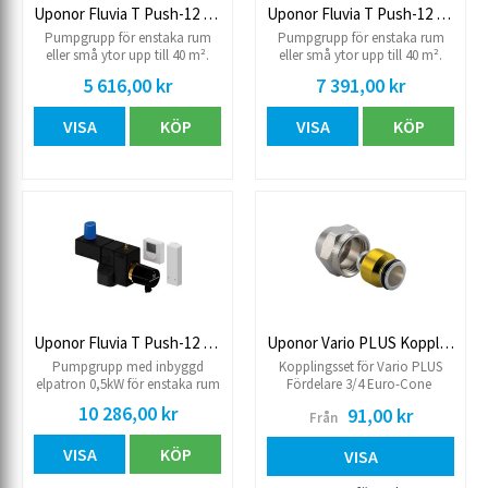
Uponor Fluvia T Push-12 TH-G
Uponor Fluvia T Push-12 WL-G
Pumpgrupp för enstaka rum
Pumpgrupp för enstaka rum
eller små ytor upp till 40 m².
eller små ytor upp till 40 m².
Pump: Grundfos Comfort 15-14
Med trådlös reglering Pump:
5 616,00 kr
7 391,00 kr
B. Anslutning primärt: M22, max
Grundfos Comfort 15-14 B.
90°C. Anslutning sekundärt: utv
Anslutning primärt: M22, max
VISA
KÖP
VISA
KÖP
¾, max 50°C. Termostat med
90°C. Anslutning sekundärt: utv
kapillärrör 12-28°C, 2 m, M28.
¾, Max 50°C Levereras med
Obs! Kopplingsset sekundärt
styrdon, rumstermostat och
beställs separat. Passande
mottagarenhet. Obs!
Kopplingsset: Uponor Vario
Kopplingsset sekundärt köpes
Kopplingsset PEX 9,9, 12, 17
separat. Passande Kopplingsset:
och 20
Uponor Vario Kopplingsset PEX
9,9, 12, 17 och 20
Uponor Fluvia T Push-12 CH-XG
Uponor Vario PLUS Kopplingsset, Euro-Cone
Pumpgrupp med inbyggd
Kopplingsset för Vario PLUS
elpatron 0,5kW för enstaka rum
Fördelare 3/4 Euro-Cone
eller små ytor upp till 40 m².
10 286,00 kr
91,00 kr
Från
Den inbyggda elpatronen
möjliggör att golvet inte känns
VISA
KÖP
kallt på sommaren. Värmande
VISA
effekt 500 W. Pump: Grundfos