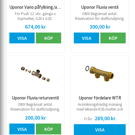
Uponor Vario påfyllning/avluftningsventil
Uponor Fluvia ventil
För Push 12. utv. gänga x
OBS! Begränsat antal.
löpmutter, G20 x G20.
Reservation för slutförsäljning.
Tillopp-/returventil med
674,00 kr
300,00 kr
möjlighet att montera Uponor
Vario B Styrdon WGF. För
VISA
KÖP
VISA
KÖP
Uponor Comfort Pipe PLUS 20
x 2,0 mm. Anslutning G½
invändig gänga. Inkl. koppling.
Uponor Fluvia returventil
Uponor fördelare WTR
OBS! Begränsat antal.
Avzinkningshärdig mässing
Reservation för slutförsäljning.
med lekande R20 mutter och
För injustering av
utv. R20 samt planpackning.
200,00 kr
289,00 kr
Från
golvvärmeslingor 12mm. inv.
R15 på avsticken. c/c 50 mm.
gänga 15R
Kopplingsset köpes separat.
VISA
KÖP
VISA