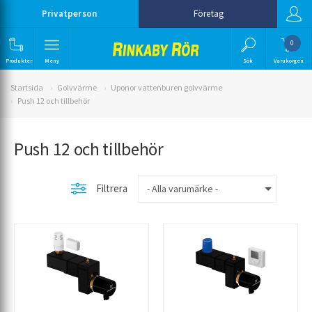
Privatperson
Företag
0
Produkter
Meny
Sök
Varukorgen
Startsida
Golvvärme
Uponor vattenburen golvvärme
Push 12 och tillbehör
Push 12 och tillbehör
Filtrera