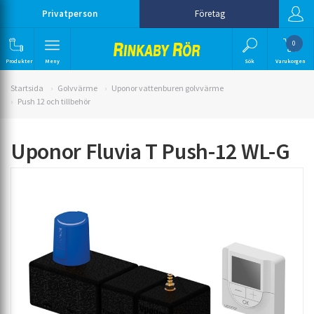
Privatperson
Företag
0
Produkter
Meny
Sök
Varukorgen
Startsida
Golvvärme
Uponor vattenburen golvvärme
Push 12 och tillbehör
Uponor Fluvia T Push-12 WL-G