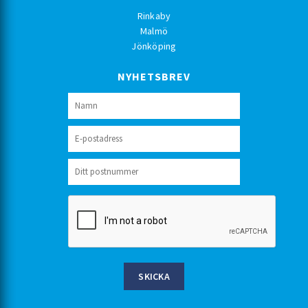
Rinkaby
Malmö
Jönköping
NYHETSBREV
SKICKA