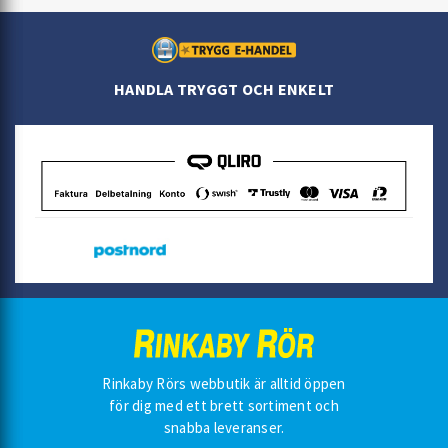
HANDLA TRYGGT OCH ENKELT
Rinkaby Rörs webbutik är alltid öppen
för dig med ett brett sortiment och
snabba leveranser.