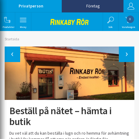
Privatperson
Företag
0
Produkter
Meny
Sök
Varukorgen
Startsida
Previous
Beställ på nätet – hämta i
butik
Du vet väl att du kan beställa i lugn och ro hemma för avhämtning