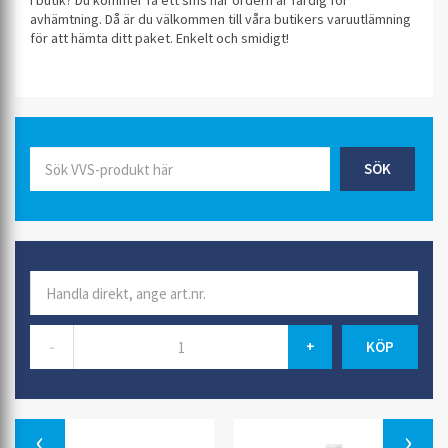
i butik? Du kommer få ett sms när ordern är färdig för
avhämtning. Då är du välkommen till våra butikers varuutlämning
för att hämta ditt paket. Enkelt och smidigt!
SÖK
-
+
Previous