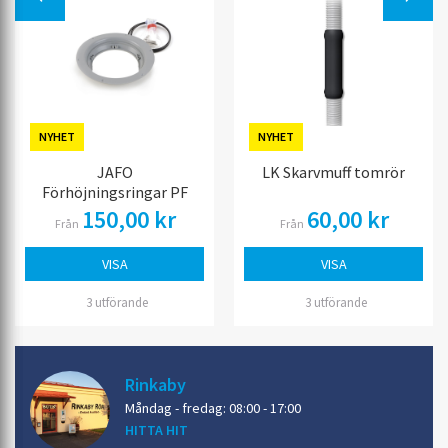
NYHET
NYHET
JAFO
LK Skarvmuff tomrör
Förhöjningsringar PF
150,00 kr
60,00 kr
Från
Från
VISA
VISA
3 utförande
3 utförande
Rinkaby
Måndag - fredag: 08:00 - 17:00
HITTA HIT