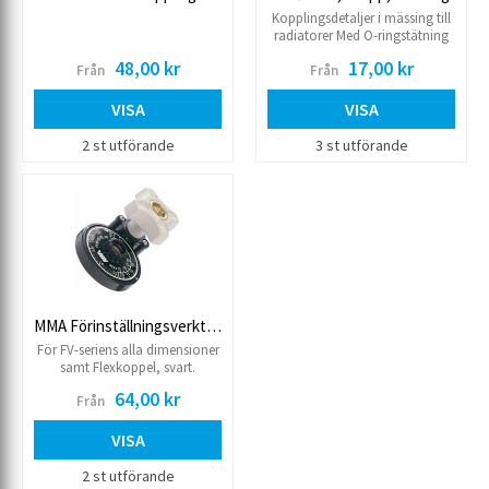
Kopplingsdetaljer i mässing till
radiatorer Med O-ringstätning
mot radiatorn
48,00 kr
17,00 kr
Från
Från
VISA
VISA
2 st utförande
3 st utförande
MMA Förinställningsverktyg FV5
För FV-seriens alla dimensioner
samt Flexkoppel, svart.
Inklusive förinställningsnyckel,
64,00 kr
Från
FN2.
VISA
2 st utförande