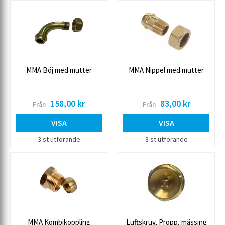
MMA Böj med mutter
MMA Nippel med mutter
158,00 kr
83,00 kr
Från
Från
VISA
VISA
3 st utförande
3 st utförande
MMA Kombikoppling
Luftskruv, Propp, mässing