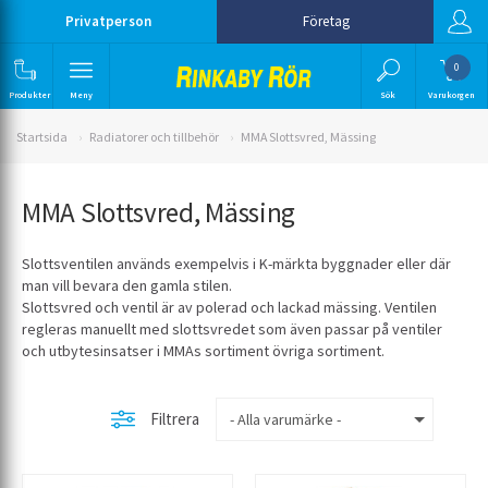
Privatperson
Företag
0
Produkter
Meny
Sök
Varukorgen
Startsida
Radiatorer och tillbehör
MMA Slottsvred, Mässing
MMA Slottsvred, Mässing
Slottsventilen används exempelvis i K-märkta byggnader eller där
man vill bevara den gamla stilen.
Slottsvred och ventil är av polerad och lackad mässing. Ventilen
regleras manuellt med slottsvredet som även passar på ventiler
och utbytesinsatser i MMAs sortiment övriga sortiment.
Filtrera