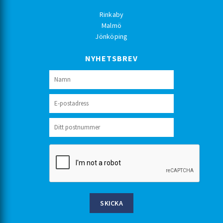
Rinkaby
Malmö
Jönköping
NYHETSBREV
SKICKA