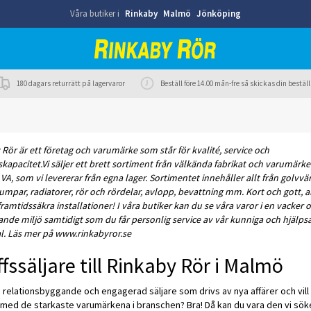
Våra butiker i
Rinkaby
Malmö
Jönköping
180 dagars returrätt på lagervaror
Beställ före 14.00 mån-fre så skickas din best
Rör är ett företag och varumärke som står för kvalité, service och
kapacitet.Vi säljer ett brett sortiment från välkända fabrikat och varumärk
VA, som vi levererar från egna lager. Sortimentet innehåller allt från golvvä
par, radiatorer, rör och rördelar, avlopp, bevattning mm. Kort och gott, a
framtidssäkra installationer! I våra butiker kan du se våra varor i en vacker 
rande miljö samtidigt som du får personlig service av vår kunniga och hjäl
l. Läs mer på www.rinkabyror.se
fssäljare till Rinkaby Rör i Malmö
 relationsbyggande och engagerad säljare som drivs av nya affärer och vill
 med de starkaste varumärkena i branschen? Bra! Då kan du vara den vi söker