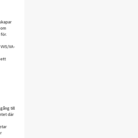
 skapar
 som
 för.
 VVS/VA-
 ett
gång till
ntet där
etar
r