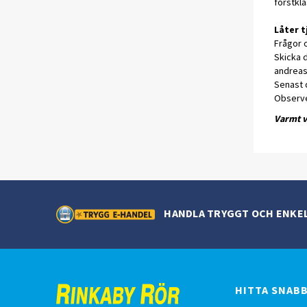
förstkla
Låter t
Frågor 
Skicka d
andreas
Senast d
Observe
Varmt 
HANDLA TRYGGT OCH ENKE
HITTA SNAB