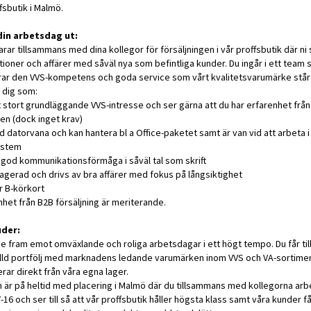
fsbutik i Malmö.
din arbetsdag ut:
rar tillsammans med dina kollegor för försäljningen i vår proffsbutik där ni
tioner och affärer med såväl nya som befintliga kunder. Du ingår i ett team
ar den VVS-kompetens och goda service som vårt kvalitetsvarumärke står
 dig som:
t stort grundläggande VVS-intresse och ser gärna att du har erfarenhet från
en (dock inget krav)
d datorvana och kan hantera bl a Office-paketet samt är van vid att arbeta i
ystem
 god kommunikationsförmåga i såväl tal som skrift
agerad och drivs av bra affärer med fokus på långsiktighet
r B-körkort
nhet från B2B försäljning är meriterande.
uder:
e fram emot omväxlande och roliga arbetsdagar i ett högt tempo. Du får till
ylld portfölj med marknadens ledande varumärken inom VVS och VA-sortime
erar direkt från våra egna lager.
n är på heltid med placering i Malmö där du tillsammans med kollegorna arb
-16 och ser till så att vår proffsbutik håller högsta klass samt våra kunder få