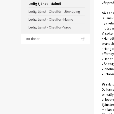
vår prof
Ledig tjänst i Malmö
Ledig tjänst - Chaufför - Jönköping
Så ser 
Du ansva
Ledig tjänst - Chaufför- Malmö
nya rela
Ledig tjänst - Chaufför- Växjö
motsvar
Vi söker
• Har et
RR tipsar
bransch
• Har go
affärss
• Har en
• Är eng
• Inneha
• Erfare
Vi erbj
Du kan s
en välf
vi lever
Tjänste
mellan 7