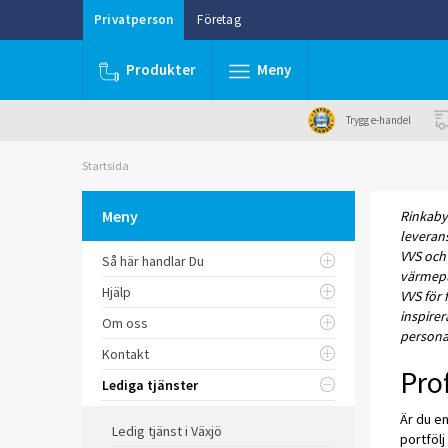
Privatperson
Företag
Produkter
Meny
Trygg e-handel
Startsida
Meny
Rinkaby 
leverans
VVS och 
Så här handlar Du
värmepum
Hjälp
VVS för 
inspire
Om oss
persona
Kontakt
Prof
Lediga tjänster
Är du en
Ledig tjänst i Växjö
portfölj