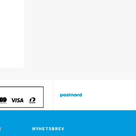
R
NYHETSBREV