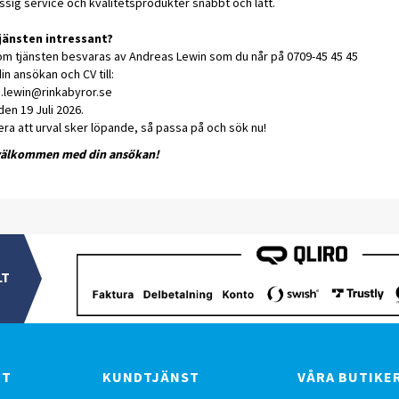
ssig service och kvalitetsprodukter snabbt och lätt.
jänsten intressant?
om tjänsten besvaras av Andreas Lewin som du når på 0709-45 45 45
in ansökan och CV till:
.lewin@rinkabyror.se
en 19 Juli 2026.
ra att urval sker löpande, så passa på och sök nu!
välkommen med din ansökan!
LT
BT
KUNDTJÄNST
VÅRA BUTIKE