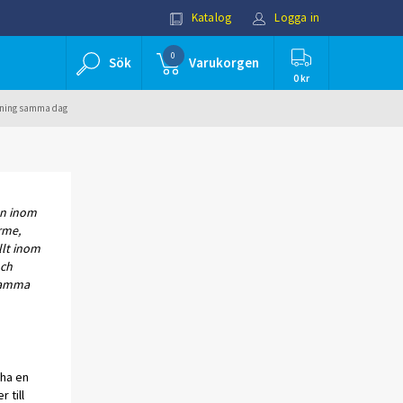
Katalog
Logga in
0
Sök
Varukorgen
0 kr
ällning samma dag
en inom
rme,
llt inom
och
psamma
 ha en
 till