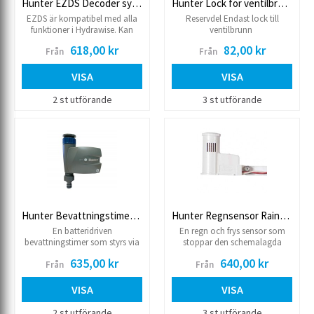
Hunter EZDS Decoder system
Hunter Lock för ventilbrunn
EZDS är kompatibel med alla
Reservdel Endast lock till
funktioner i Hydrawise. Kan
ventilbrunn
användas i HCC-styrenhet,
618,00 kr
82,00 kr
Från
Från
liksom ICC2-styrenhet.
VISA
VISA
2 st utförande
3 st utförande
Hunter Bevattningstimer BTT
Hunter Regnsensor RainClik
En batteridriven
En regn och frys sensor som
bevattningstimer som styrs via
stoppar den schemalagda
bluetooth Den ansluts till
bevattningen. Kompatibel med
635,00 kr
640,00 kr
Från
Från
utkastaren och kan
samtliga automatikskåp, samt
programmeras för bevattning
trådbunden NODE.
på olika dagar och tid. Lämplig
VISA
VISA
för både droppbevattning samt
vanliga spridare. Anslutning
2 st utförande
3 st utförande