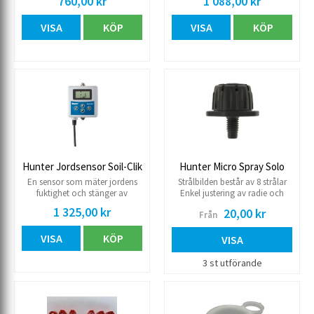
760,00 kr
1 088,00 kr
Fungerar med alla Hunters
magnetventiler
VISA
KÖP
VISA
KÖP
Hunter Jordsensor Soil-Clik
Hunter Micro Spray Solo
En sensor som mäter jordens
Strålbilden består av 8 strålar
fuktighet och stänger av
Enkel justering av radie och
bevattningen när jorden är
flöde. Arbetstryck 1-2.5 kg.
1 325,00 kr
20,00 kr
Från
tillräckligt blöt. Kabellängd 300
meter Kompatibel med ICC2,
VISA
KÖP
PRO-C, X-Core och NODE.
VISA
3 st utförande