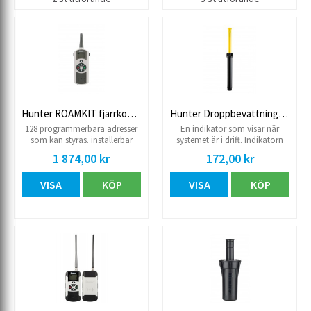
inlopp, 20R inv Anslutning
utlopp, slangkoppling typ
Gardena hane.
Hunter ROAMKIT fjärrkontroll
Hunter Droppbevattningsindikator
128 programmerbara adresser
En indikator som visar när
som kan styras. installerbar
systemet är i drift. Indikatorn
körtid 1-90 minuter. Räckvidd
hoppar upp när trycket
1 874,00 kr
172,00 kr
300 m Kompatibel med X-Core,
överstiger 0,85 bar.
Pro-C, Pro-C Hydrawise, ICC2
VISA
KÖP
VISA
KÖP
och HCC