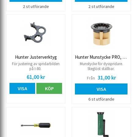
317,2 l/min. Radie (art 652)
22,3-31,4 m Radie (art 651) 20,1-
2 st utförande
2 st utförande
29,6 m Inbyggd backventil
Höjd/hisshöjd 280/80 mm
Anslutning 40R inv.
Hunter Justerverktyg
Hunter Munstycke PRO, kort radie
För justering av spridarbilden
Munstycke för dysspridare.
på I-80.
Steglöst ställbar.
61,00 kr
31,00 kr
Från
VISA
KÖP
VISA
6 st utförande