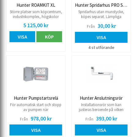
Hunter ROAMKIT XL
Hunter Spridarhus PRO Spray
Större platser som köpcentrum,
Spridarhus utan munstycke,
industrikomplex, högskolor
köpes separat. Lämpliga
och flerbostadskomplex kräver
munstycken: PRO/MP
5 125,00 kr
30,00 kr
Från
kraftfulla fjärrkontroller som
Arbetstryck 1.0-7.0 kg Ej
kan täcka långa avstånd. Den
tryckreglerad Levereras utan
VISA
KÖP
kompakta, kraftfulla
munstycke Anslutning 15R inv
VISA
fjärrkontrollen är en enda enhet
som kan bäras från jobb till
4 st utförande
jobb och användas för att
fjärråtkomst till alla Hunter
automatikskåp som har en
SmartPort-kontakt. 128
programmerbara adresser.
Installerbar körtid 1-90 min
Räckvidd 2 mil Kompatibel med
X-Core, Pro-C, PCC, I-Core,
ICC2, HCC, HPC and ACC
automatikskåp genom
Hunter Pumpstartsrelä
Hunter Anslutningsrör
SmartPort® connection.
För automatisk start och stopp
Installationsrör som kan
av pumpen när
justeras beroende på vilken
automatikskåpet ger signal.
höjd anslutningsslangen ligger
978,00 kr
393,00 kr
Från
Från
Monteras minimum 4,5 m från
på eller vilken höjd spridaren
automatikskåpet.
ska sitta på.
VISA
VISA