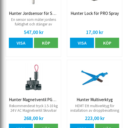
Hunter Jordsensor för SOILCLIC/NODE BT
Hunter Lock för PRO Spray
En sensor som mäter jordens
fuktighet och stänger av
bevattningen när jorden är
547,00 kr
17,00 kr
tillräckligt blöt. Används
tillsammans med NODE-BT.
VISA
KÖP
VISA
KÖP
Hunter Magnetventil PGV-JT
Hunter Multiverktyg
Rekommenderat tryck 1.5-10 kg
HEMT Ett multiverktyg för
24 V AC Magnetventil Skruvbar
installation av droppbevattning
top
och drippers. Den kapar slang,
268,00 kr
223,00 kr
gör hål i slangen samt en grepp
del för på och avmontering av