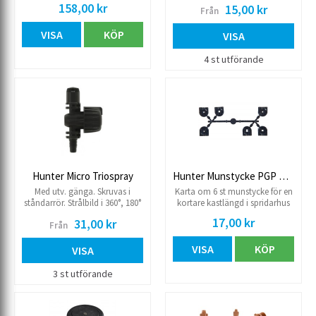
munstycken: PRO Arbetstryck
158,00 kr
15,00 kr
Från
1.0-7.0 kg Tryckreglerad 2,1 kg
Levereras utan munstycke
VISA
KÖP
Inbyggd backventil
VISA
Höjd/hisshöjd 155/100 mm
Anslutning 15R inv
4 st utförande
Hunter Micro Triospray
Hunter Munstycke PGP Ultra/I-20 kort radie
Med utv. gänga. Skruvas i
Karta om 6 st munstycke för en
ståndarrör. Strålbild i 360°, 180°
kortare kastlängd i spridarhus
och 90° Arbetstryck 0.5-2.5 kg.
PGP Ultra samt I-20
17,00 kr
31,00 kr
Från
VISA
KÖP
VISA
3 st utförande