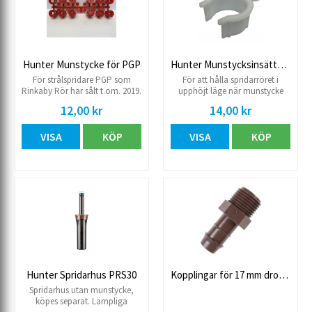
Hunter Munstycke för PGP
Hunter Munstycksinsättningskrage
För strålspridare PGP som
För att hålla spridarröret i
Rinkaby Rör har sålt t.om. 2019.
upphöjt läge när munstycke
Karta om 12 st munstycke.
monteras. För PGP Ultra, I-20, I-
12,00 kr
14,00 kr
25 och I-40.
VISA
KÖP
VISA
KÖP
Hunter Spridarhus PRS30
Kopplingar för 17 mm droppslang
Spridarhus utan munstycke,
köpes separat. Lämpliga