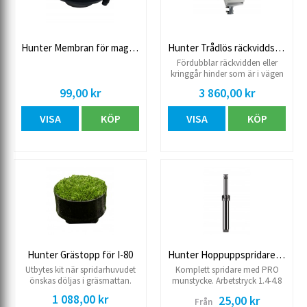
Hunter Membran för magnetventil PGV
Hunter Trådlös räckviddsförlängning
Fördubblar räckvidden eller
kringgår hinder som är i vägen
för signalerna mellan
99,00 kr
3 860,00 kr
ventilstyrningen och
automatikskåpet.
VISA
KÖP
VISA
KÖP
Hunter Grästopp för I-80
Hunter Hoppuppspridare PS Ultra
Utbytes kit när spridarhuvudet
Komplett spridare med PRO
önskas döljas i gräsmattan.
munstycke. Arbetstryck 1.4-4.8
Toppen byts och kompletteras
kg Rekommenderat arbetstryck
1 088,00 kr
25,00 kr
Från
med jord och gräsfrö. Passar
2.1 kg Steglöst ställbar 0-360°