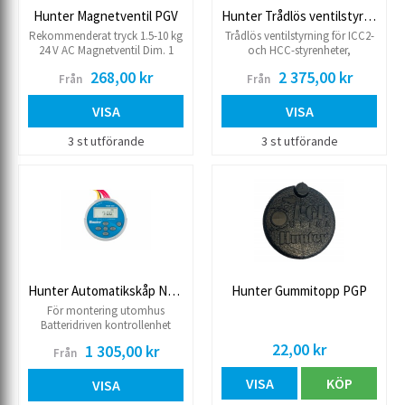
Hunter Magnetventil PGV
Hunter Trådlös ventilstyrning
Rekommenderat tryck 1.5-10 kg
Trådlös ventilstyrning för ICC2-
24 V AC Magnetventil Dim. 1
och HCC-styrenheter,
½”-2” med flödeskontroll
kompatibel med Centralus™
268,00 kr
2 375,00 kr
Från
Från
and Hydrawise®
bevattningshanteringsplattformar.
VISA
VISA
3 st utförande
3 st utförande
Hunter Automatikskåp NODE, batteridrift
Hunter Gummitopp PGP
För montering utomhus
Batteridriven kontrollenhet
Antal program 4 st Starttider per
22,00 kr
1 305,00 kr
Från
program 4 st Max drifttid/kanal
6 timmar
VISA
KÖP
VISA