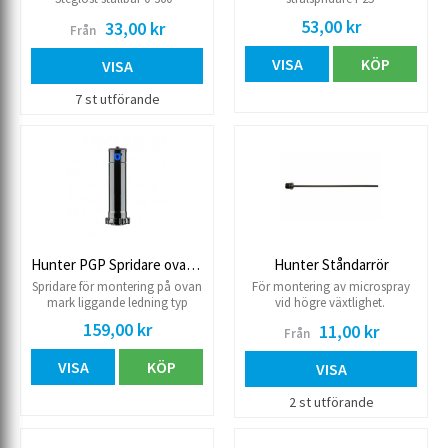
53,00 kr
33,00 kr
Från
VISA
KÖP
VISA
7 st utförande
Hunter PGP Spridare ovan mark
Hunter Ståndarrör
Spridare för montering på ovan
För montering av microspray
mark liggande ledning typ
vid högre växtlighet.
jordgubbsodling. Går ej att
159,00 kr
11,00 kr
Från
montera som
hoppuppspridare. Steglöst
VISA
KÖP
ställbar 50° - 360° Levereras med
VISA
8 st munstycke och 4 st låg
vinkel munstycke Flöde 4,5-37
2 st utförande
l/min. Radie 8,8-14 m
Anslutning 20R inv Utan
backventil Injusteringsnyckel Art