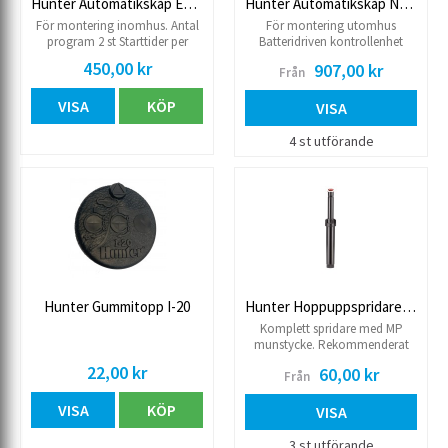
Hunter Automatikskåp ECO Logic
Hunter Automatikskåp NODE BT, batteridrift
För montering inomhus. Antal
För montering utomhus
program 2 st Starttider per
Batteridriven kontrollenhet
program 4 st Max drifttid/kanal
Bluetooth styrd Antal program
450,00 kr
907,00 kr
Från
4 timmar Ej utbyggnadsbar. 230
3 st Starttider per program 8 st
V /Levereras med stickkontakt
Max drifttid/kanal 12 timmar
VISA
KÖP
Antal sensoranslutningar 1st
VISA
Kompatibel med Rain-Clik och
Freeze-Clik
4 st utförande
Hunter Gummitopp I-20
Hunter Hoppuppspridare ECO Rotator
Komplett spridare med MP
munstycke. Rekommenderat
tryck 1.7-3.8 kg Steglöst ställbar
22,00 kr
60,00 kr
Från
90°-210° Ställbar radie Levereras
med munstycke Höjd/Hisshöjd
VISA
KÖP
180/100 mm Utbytbart
VISA
munstycke Anslutning 15R inv
3 st utförande