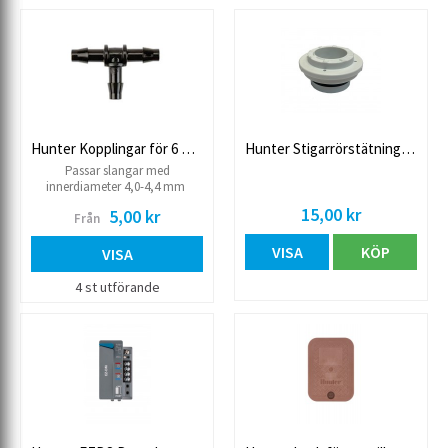
Hunter Kopplingar för 6 mm slang
Hunter Stigarrörstätning PRO Spray
Passar slangar med
innerdiameter 4,0-4,4 mm
15,00 kr
5,00 kr
Från
VISA
KÖP
VISA
4 st utförande