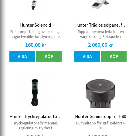
Hunter Solenoid
Hunter Trådlös solpanel f controllers
För komplettering av befintliga
Slipp att behöva byta batteri
magnetventiler för styrning med
varje säsong. Solpanelen
automatikskåp Node.
tillhandahåller kontinuerlig
160,00 kr
2 060,00 kr
ström via ett uppladdningsbart
batteri med en förväntad
VISA
KÖP
VISA
KÖP
livslängd på 5 år eller mer.
Hunter Tryckregulator för magnetventil
Hunter Gummitopp för I-80
Tryckregulator För manuell
Gummitopp för strålspridare I-
reglering av trycket i
80
magnetventiler. 2,0-6,9 kg