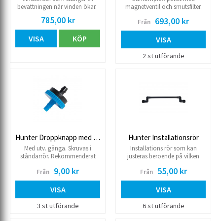
bevattningen när vinden ökar.
magnetventil och smutsfilter.
inlopp 1” Utlopp ¾” Arbetstryck
785,00 kr
693,00 kr
Från
1.4 till 8.0 kg Flöde 2 till 55 l/min
VISA
KÖP
VISA
2 st utförande
Hunter Droppknapp med gänga
Hunter Installationsrör
Med utv. gänga. Skruvas i
Installations rör som kan
ståndarrör. Rekommenderat
justeras beroende på vilken
tryck 1.4-3.5 kg.
höjd anslutningsslangen ligger
9,00 kr
55,00 kr
Från
Från
på eller vilken höjd spridaren
ska sitta på.
VISA
VISA
3 st utförande
6 st utförande