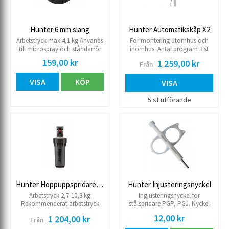
3.5 m
Hunter 6 mm slang
Hunter Automatikskåp X2
Arbetstryck max 4,1 kg Används
För montering utomhus och
till microspray och ståndarrör
inomhus. Antal program 3 st
samt slangkopplingar
Starttider per program 4 st Max
159,00 kr
1 259,00 kr
Från
microbevattning. inv. diameter:
drifttid/kanal 6 timmar 230 V
4,3 mm utv. diameter 6,4 mm
Antal sensoranslutningar 1 st
VISA
KÖP
Kompatibel med Rain-Clik,
VISA
Freeze-Clik Komplettering med
wifi modul för styrning via
5 st utförande
Hydrawise™
Hunter Hoppuppspridare I-80
Hunter Injusteringsnyckel
Arbetstryck 2,7-10,3 kg
Ingjusteringsnyckel för
Rekommenderat arbetstryck
stålspridare PGP, PGJ. Nyckel
3,4-6,9 kg Levereras med 7 st
för munstycke och inställning.
12,00 kr
1 204,00 kr
Från
stora samt 8 st små munstycke.
Flöde (art 621) 81,8-221,4 l/min.