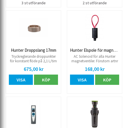
3 st utförande
2 st utförande
Hunter Droppslang 17mm
Hunter Elspole för magnetventil AC
Tryckreglerande droppunkter
AC Solenoid för alla Hunter
för konstant flöde på 2,1 L/tim
magnetventiler. Förutom artnr
per droppunkt, oavsett tryck.
545
675,00 kr
168,00 kr
Arbetstryck 1.0-4.2 kg.
VISA
KÖP
VISA
KÖP