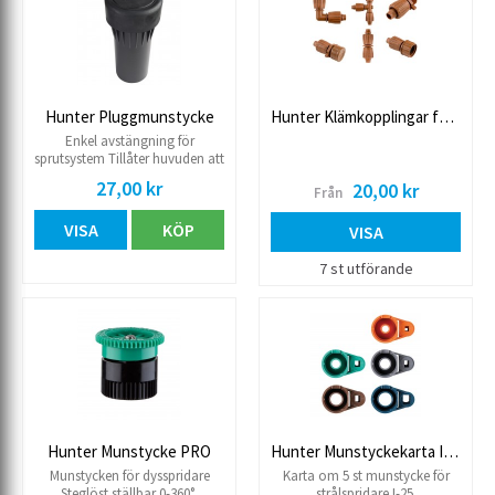
Hunter Pluggmunstycke
Hunter Klämkopplingar för droppslang 16-18 mm
Enkel avstängning för
sprutsystem Tillåter huvuden att
dyka upp för lätt synlighet.
27,00 kr
20,00 kr
Från
Passar till Pro-Spray och PS
Ultra.
VISA
KÖP
VISA
7 st utförande
Hunter Munstycke PRO
Hunter Munstyckekarta I-25
Munstycken för dysspridare
Karta om 5 st munstycke för
Steglöst ställbar 0-360°
strålspridare I-25