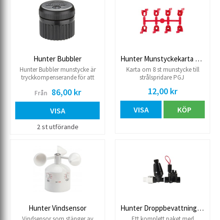
666 krävs, köpes separat
Hunter Bubbler
Hunter Munstyckekarta PGJ
Hunter Bubbler munstycke är
Karta om 8 st munstycke till
tryckkompenserande för att
strålspridare PGJ
upprätthålla konstant
12,00 kr
86,00 kr
Från
utmatning av vatten, oavsett
ingångstrycket. Detta möjliggör
VISA
KÖP
noggrann applicering av vatten
VISA
i de ½" gängade bubblarna
designade för installation på
2 st utförande
Pro-Spray®-pop-ups. Bubblare
är idealiska för etablering av
träd och stora buskar.
Hunter Vindsensor
Hunter Droppbevattningskit
Vindsensor som stänger av
Ett komplett paket med