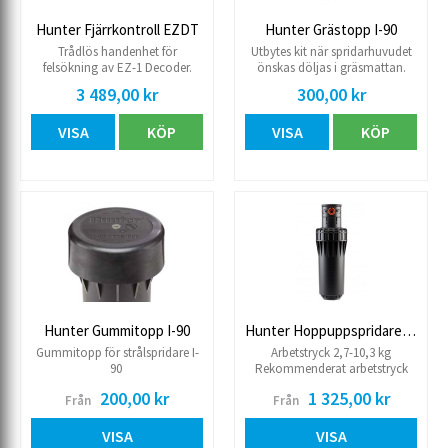
Hunter Fjärrkontroll EZDT
Hunter Grästopp I-90
Trådlös handenhet för
Utbytes kit när spridarhuvudet
felsökning av EZ-1 Decoder.
önskas döljas i gräsmattan.
Upptäck fel och utför felsökning
Toppen byts och kompletteras
3 489,00 kr
300,00 kr
på plats utan att behöva
med jord och gräsfrö. Passar
avinstallera avkodaren
endast strålspridare I-90.
VISA
KÖP
VISA
KÖP
Hunter Gummitopp I-90
Hunter Hoppuppspridare I-90
Gummitopp för strålspridare I-
Arbetstryck 2,7-10,3 kg
90
Rekommenderat arbetstryck
5,5-8,3 kg Levereras med 8 st
200,00 kr
1 325,00 kr
Från
Från
stora samt 8 st små munstycke.
Flöde (art 652) 115,5-315,3
l/min. Flöde (art 651) 111,7-
VISA
VISA