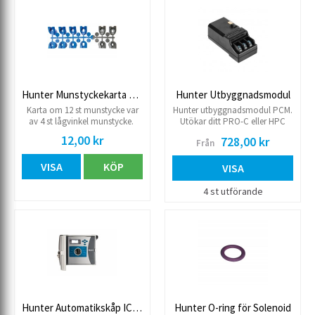
Hunter Munstyckekarta PGP Ultra/I-20
Hunter Utbyggnadsmodul
Karta om 12 st munstycke var
Hunter utbyggnadsmodul PCM.
av 4 st lågvinkel munstycke.
Utökar ditt PRO-C eller HPC
Automatikskåp med ytterligare
12,00 kr
728,00 kr
Från
stationer.
VISA
KÖP
VISA
4 st utförande
Hunter Automatikskåp ICC2
Hunter O-ring för Solenoid