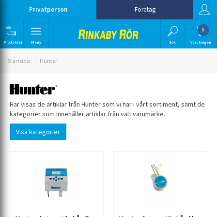
Privatperson
Företag
0
Produkter
Meny
Sök
Varukorgen
Startsida
Hunter
Här visas de artiklar från Hunter som vi har i vårt sortiment, samt de
kategorier som innehåller artiklar från valt varumärke.
Visa kategorier