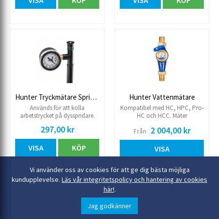
VISA
KÖP
VISA
KÖP
Hunter Tryckmätare Sprinklers
Hunter Vattenmätare
Används för att kolla
Kompatibel med HC, HPC, Pro-
arbetstrycket på dysspridare.
HC och HCC. Mäter
Monteras mellan spridarhus
vattenåtgången i ett
297,00 kr
2 004,00 kr
Från
och munstycke.
hoppupsystem. Kan även
kopplas samman med
VISA
KÖP
Hydrawise och skickar då
VISA
automatiska varningar i
händelse av högt flöde, lågt
3 st utförande
Vi använder oss av cookies för att ge dig bästa möjliga
flöde eller oplanerad
flödesförhållanden.
kundupplevelse.
Läs vår integritetspolicy och hantering av cookies
här!
.
Jag godkänner