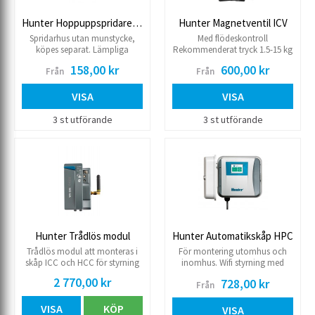
Hunter Hoppuppspridare PRS40
Hunter Magnetventil ICV
Spridarhus utan munstycke,
Med flödeskontroll
köpes separat. Lämpliga
Rekommenderat tryck 1.5-15 kg
munstycken: MP Arbetstryck
24 V AC Magnetventil
158,00 kr
600,00 kr
Från
Från
mellan 1.0-7.0 kg Tryckreglerad
2,8 kg Levereras utan
munstycke Inbyggd backventil
VISA
VISA
Anslutning 15R inv
3 st utförande
3 st utförande
Hunter Trådlös modul
Hunter Automatikskåp HPC
Trådlös modul att monteras i
För montering utomhus och
skåp ICC och HCC för styrning
inomhus. Wifi styrning med
av Hunters WVL ventilstyrning.
Hydrawise™ Antal stationer 4 st
2 770,00 kr
728,00 kr
Från
Antal program 6 st Starttider per
program 6 st Max drifttid/kanal
VISA
KÖP
24 timmar Utbyggbar till max
VISA