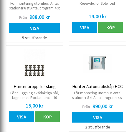
För montering utomhus. Antal
Reservdel för Solenoid
stationer 8 st Antal program 4 st
Starttider per program 8 st Max
14,00 kr
988,00 kr
Från
drifttid/kanal 12 timmar
Utbyggnadsbar till max 38
VISA
KÖP
stationer 230 V Antal
VISA
sensoranslutningar 1 st
Kompatibel med samtliga Clik
5 st utförande
sensorer.
Hunter propp för slang
Hunter Automatikskåp HCC
För pluggning av felaktiga hål,
För montering utomhus Antal
tagna med Pocketpunch. 10
stationer 8 st Antal program 4 st
st/ark. säljes helt ark.
Starttider per program 8 st Max
15,00 kr
990,00 kr
Från
drifttid/kanal 12 timmar
Utbyggnadsbar till max 38
VISA
KÖP
stationer 230 V Antal
VISA
sensoranslutningar 1 st
Kompatibel med samtliga Clik
2 st utförande
sensorer.