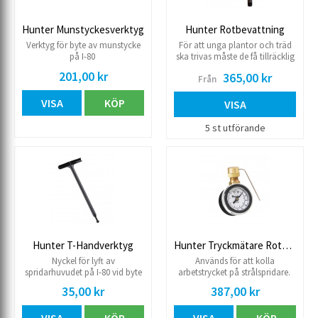
Hunter Munstyckesverktyg
Hunter Rotbevattning
Verktyg för byte av munstycke
För att unga plantor och träd
på I-80
ska trivas måste de få tillräcklig
bevattning och ett stadigt
201,00 kr
365,00 kr
Från
utbyte syre över alla nivåer i
rotzonen. Detta uppmuntrar
VISA
KÖP
rötter att gro djupt och förbli
VISA
säkert under jord, vilket gör att
växterna blir starka och fullt
5 st utförande
etablerade. Utvecklad för att
möta detta utmaning, Root
Zone Watering System har
Hunters patenterade
StrataRoot™ System, en serie
inre klaffar som leder vatten,
syre och näringsämnen till
rotzonen och ger styvhet åt
bevattningscylindern för ökad
hållbarhet. RZWS kommer
Hunter T-Handverktyg
Hunter Tryckmätare Rotorspridare
förmonterad för enkel
Nyckel för lyft av
Används för att kolla
installation, och gallret skyddar
spridarhuvudet på I-80 vid byte
arbetstrycket på strålspridare.
bevattningsutrustning från
av munstycke.
vandalism. För effektiv
35,00 kr
387,00 kr
bevattning av träd och buskar i
hela rotzonen är RZWS den
optimala lösningen.