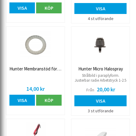
endast strålspridare I-80.
(Gäller ej art. 564) Med inbyggt,
VISA
KÖP
löstagbart filter. Levereras med
VISA
munstycke Höjd/Hisshöjd
180/100 mm Utbytbart
4 st utförande
munstycke. Anslutning 15R inv
Hunter Membranstöd för magnetventil PGV
Hunter Micro Halospray
Strålbild i paraplyform.
Justerbar radie Arbetstryck 1-2.5
kg.
14,00 kr
20,00 kr
Från
VISA
KÖP
VISA
3 st utförande