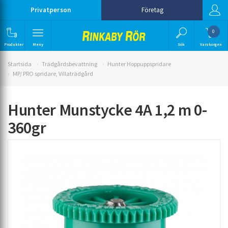
Privatperson
Företag
0
Produkter
Meny
Sök
Varukorgen
Startsida
Trädgårdsbevattning
Hunter Hoppuppspridare
MP/ PRO spridare, Villaträdgård
Hunter Munstycke 4A 1,2 m 0-
360gr