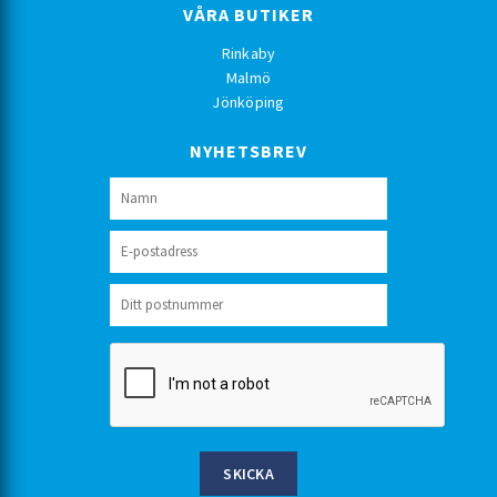
VÅRA BUTIKER
Rinkaby
Malmö
Jönköping
NYHETSBREV
SKICKA