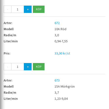
-
+
672
10A Röd
3,0
0,94-7,55
33,00 kr/st
-
+
673
15A Mörkgrön
3,7
1,23-9,84