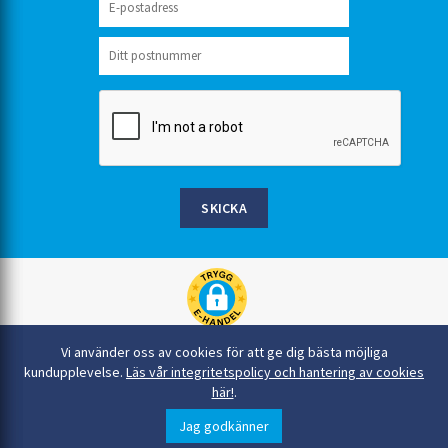
SKICKA
Rinkaby Rör AB, Box 54, 296 21 Åhus
Vi använder oss av cookies för att ge dig bästa möjliga
044-22 54 90
kundupplevelse.
Läs vår integritetspolicy och hantering av cookies
här!
.
info@rinkabyror.se
© Alla rättigheter tillhör Rinkaby Rör AB
Jag godkänner