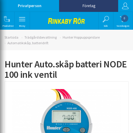
Privatperson
Företag
0
Produkter
Meny
Sök
Varukorgen
Startsida
Trädgårdsbevattning
Hunter Hoppuppspridare
Automatikskåp, batteridrift
Hunter Auto.skåp batteri NODE
100 ink ventil