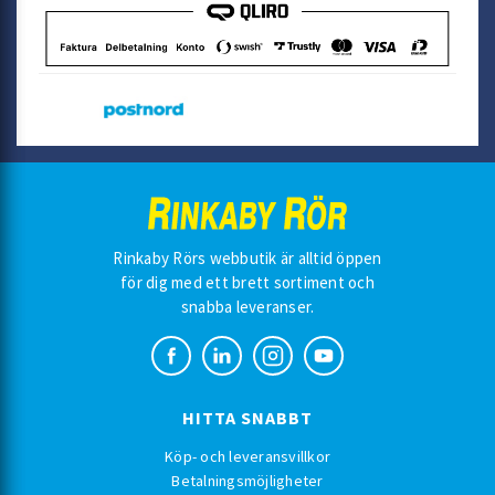
Rinkaby Rörs webbutik är alltid öppen
för dig med ett brett sortiment och
snabba leveranser.
HITTA SNABBT
Köp- och leveransvillkor
Betalningsmöjligheter