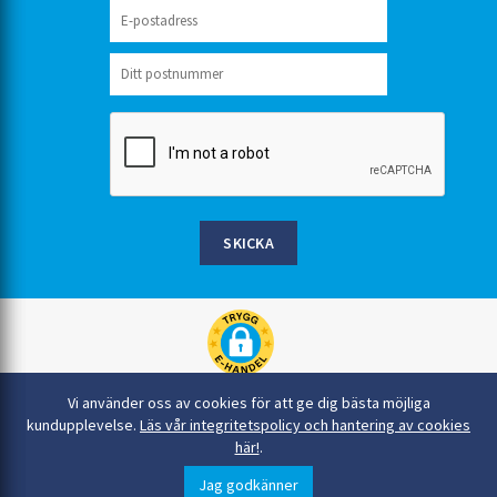
SKICKA
Rinkaby Rör AB, Box 54, 296 21 Åhus
Vi använder oss av cookies för att ge dig bästa möjliga
044-22 54 90
kundupplevelse.
Läs vår integritetspolicy och hantering av cookies
här!
.
info@rinkabyror.se
© Alla rättigheter tillhör Rinkaby Rör AB
Jag godkänner