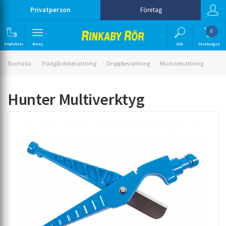
Privatperson
Företag
0
Produkter
Meny
Sök
Varukorgen
Startsida
Trädgårdsbevattning
Droppbevattning
Micro bevattning
Hunter Multiverktyg