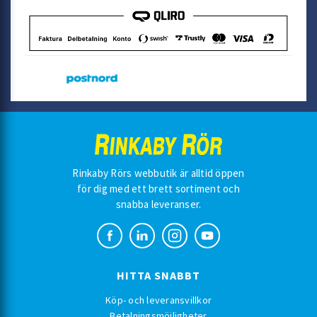
Rinkaby Rörs webbutik är alltid öppen
för dig med ett brett sortiment och
snabba leveranser.
HITTA SNABBT
Köp- och leveransvillkor
Betalningsmöjligheter