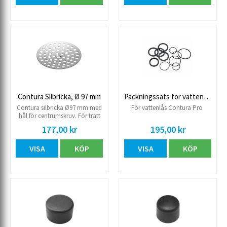
Contura Silbricka, Ø 97 mm
Packningssats för vattenlås Contura Pro
Contura silbricka Ø97 mm med
För vattenlås Contura Pro
hål för centrumskruv. För tratt
till bl.a. Gustavsberg
177,00 kr
195,00 kr
VISA
KÖP
VISA
KÖP