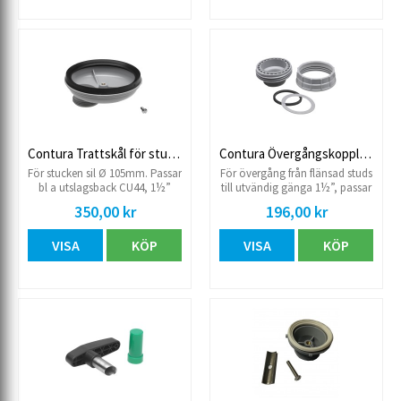
Contura Trattskål för stucken sil
Contura Övergångskoppling
För stucken sil Ø 105mm. Passar
För övergång från flänsad studs
bl a utslagsback CU44, 1½”
till utvändig gänga 1½”, passar
gänga.
Contura Rotlås.
350,00 kr
196,00 kr
VISA
KÖP
VISA
KÖP