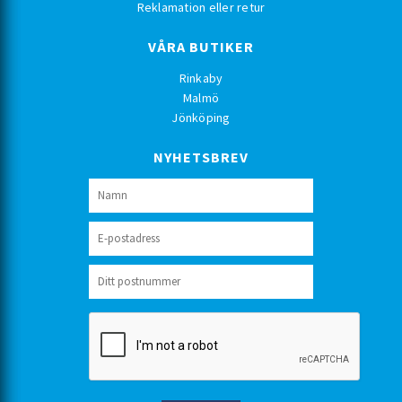
Reklamation eller retur
VÅRA BUTIKER
Rinkaby
Malmö
Jönköping
NYHETSBREV