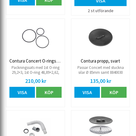
VISA
KÖP
VISA
2 st utförande
Contura Concert O-ringssats
Contura propp, svart
Packningssats med 1st O-ring
Passar Concert med stuckna
29,2×3, 1st O-ring 48,89×2,62,
silar Ø 85mm samt 8840030
1st O-ring 54,5×3.
silbricka 46 och 8840031
210,00 kr
135,00 kr
silbricka 47.
VISA
KÖP
VISA
KÖP