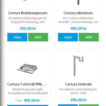
Contura Bräddavloppssats
Contura silbricksats
Komplett bräddavloppsats för
För Contura diskbänkar.
korgventil med slang, runt
Innehåll: 1 st Gummipropp, 2 st
bräddavlopp och packning.
Silbrickor och 2 st Distanser.
180,00 kr
486,00 kr
VISA
KÖP
VISA
KÖP
Contura Tvättställ RM6, Rostfritt
Contura Underdel
Bräddavloppssats ingår.
För enkel ho med teleskoprör.
Kompletteras med bottenventil
50 mm xG40
artnr 857 35 93 Ska inte
496,00 kr
488,00 kr
Från
bräddavloppsatsen användas
komplettera med artnr 807 87