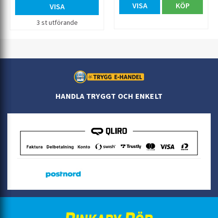
VISA
KÖP
01 eller artnr 857 39 12 Djup 445
VISA
mm. Bredd 595 mm. Djup ho
145 mm.
3 st utförande
HANDLA TRYGGT OCH ENKELT