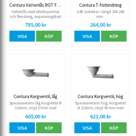
Contura Vattenlås ROT Flexi
Contura T-förbindning
Vattenlås med teleskoparmar
G40 Justerbar i längd 200-240
och flexislang, anpassningsbart
mm.
både för dubbel och enkelho.
785,00 kr
264,00 kr
50 mm xG40
VISA
KÖP
VISA
KÖP
Contura Korgventil, låg
Contura Korgventil, hög
Spacesaverarm låg Korgventil Ø
Spacesaverarm hög. Korgventil
115mm, Höjd 57mm med
Ø 115mm, Höjd 90 mm med
integrerat rör, passar
integrerat rör, passar
605,00 kr
621,00 kr
diskbänkar med hål Ø 85-
diskbänkar med hål Ø 85-
91mm.
91mm.
VISA
KÖP
VISA
KÖP