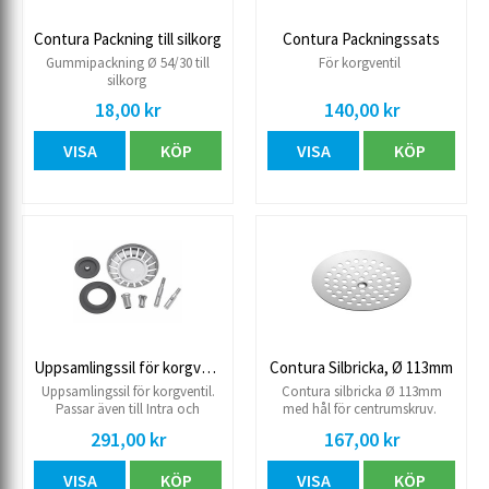
Contura Packning till silkorg
Contura Packningssats
Gummipackning Ø 54/30 till
För korgventil
silkorg
18,00 kr
140,00 kr
VISA
KÖP
VISA
KÖP
Uppsamlingssil för korgventil universal
Contura Silbricka, Ø 113mm
Uppsamlingssil för korgventil.
Contura silbricka Ø 113mm
Passar även till Intra och
med hål för centrumskruv.
Frankes diskbänkar. Mått:
291,00 kr
167,00 kr
Diameter 80 mm.
VISA
KÖP
VISA
KÖP