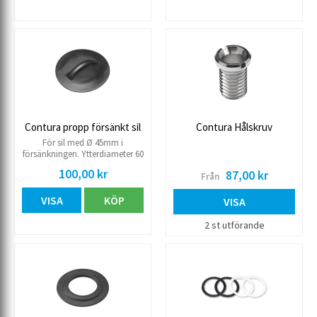
Contura propp försänkt sil
Contura Hålskruv
För sil med Ø 45mm i
försänkningen. Ytterdiameter 60
mm.
100,00 kr
87,00 kr
Från
VISA
KÖP
VISA
2 st utförande