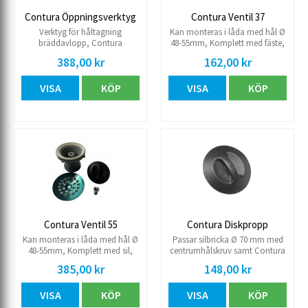
Contura Öppningsverktyg
Contura Ventil 37
Verktyg för håltagning
Kan monteras i låda med hål Ø
bräddavlopp, Contura
48-55mm, Komplett med fäste,
vattenlås. Diameter
skruv och packning, höjd
388,00 kr
162,00 kr
öppningsverktyg 20 mm
37mm. Passar Contura Rotlås.
Dimension G40.
VISA
KÖP
VISA
KÖP
Contura Ventil 55
Contura Diskpropp
Kan monteras i låda med hål Ø
Passar silbricka Ø 70 mm med
48-55mm, Komplett med sil,
centrumhålskruv samt Contura
propp och packning, höjd
låda med stucken sil Ø 50 mm.
385,00 kr
148,00 kr
55mm. Passar Contura Rotlås.
Ytterdiameter 57 mm. Med
Dimension G40.
”pigg” på undersidan.
VISA
KÖP
VISA
KÖP