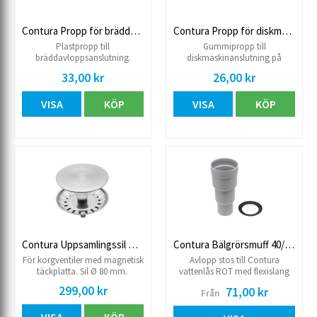
Contura Propp för bräddavloppsansl.
Contura Propp för diskmaskinsansl.
Plastpropp till
Gummipropp till
bräddavloppsanslutning.
diskmaskinanslutning på
Passar till Contura Pro
vattenlås
33,00 kr
26,00 kr
vattenlås.
VISA
KÖP
VISA
KÖP
Contura Uppsamlingssil m. magn. täckplatta
Contura Bälgrörsmuff 40/50 inkl. packn.
För korgventiler med magnetisk
Avlopp stos till Contura
täckplatta. Sil Ø 80 mm.
vattenlås ROT med flexislang
Passar till vattenlås med
299,00 kr
71,00 kr
Från
bälgrör komplett med
packning.