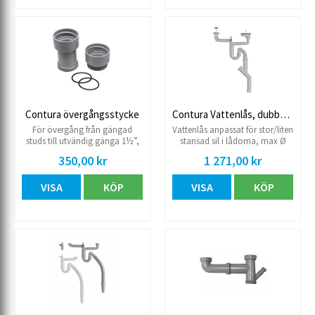
Contura övergångsstycke
Contura Vattenlås, dubbelho
För övergång från gängad
Vattenlås anpassat för stor/liten
studs till utvändig gänga 1½”,
stansad sil i lådorna, max Ø
passar Contura Rotlås
105mm samt Ø 55mm. 50 mm
350,00 kr
1 271,00 kr
xG40 Med uttag för diskmaskin.
Flexibla i höjd och sidled.
VISA
KÖP
VISA
KÖP