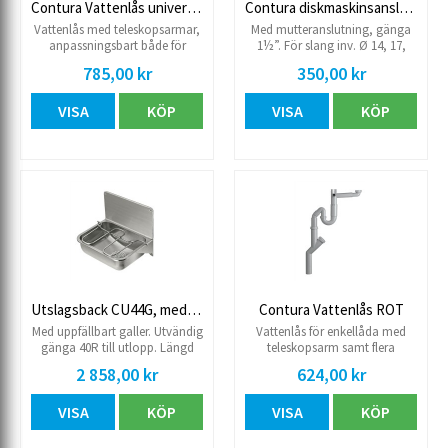
Contura Vattenlås universal ROT
Contura diskmaskinsanslutning
Vattenlås med teleskopsarmar,
Med mutteranslutning, gänga
anpassningsbart både för
1½”. För slang inv. Ø 14, 17,
dubbel och enkelho montage.
20mm.
785,00 kr
350,00 kr
50 mm xG40
VISA
KÖP
VISA
KÖP
Utslagsback CU44G, med galler
Contura Vattenlås ROT
Med uppfällbart galler. Utvändig
Vattenlås för enkellåda med
gänga 40R till utlopp. Längd
teleskopsarm samt flera
441 mm. Bredd 338 mm. Djup
maskinuttag. 50 mm xG40
2 858,00 kr
624,00 kr
ho 167 mm. Levereras exklusive
vattenlås.
VISA
KÖP
VISA
KÖP