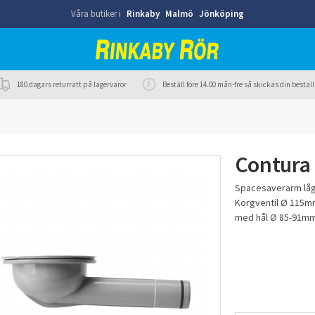
Våra butiker i
Rinkaby
Malmö
Jönköping
180 dagars returrätt på lagervaror
Beställ före 14.00 mån-fre så skickas din best
Contura
Spacesaverarm lå
Korgventil Ø 115mm
med hål Ø 85-91mm