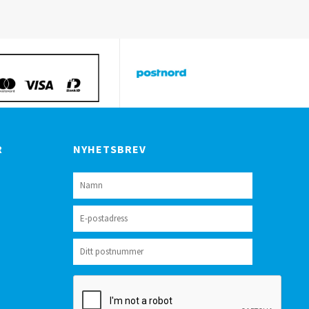
R
NYHETSBREV