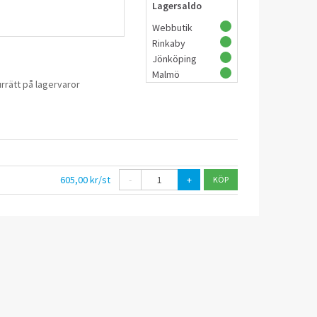
Lagersaldo
Webbutik
Rinkaby
Jönköping
Malmö
rrätt på lagervaror
605,00 kr/st
-
+