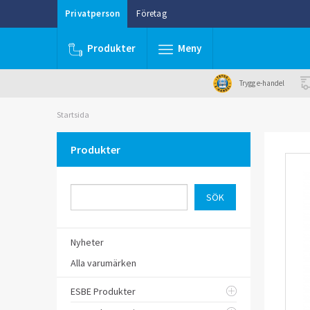
Privatperson
Företag
Produkter
Meny
Trygg e-handel
Startsida
Produkter
Nyheter
Alla varumärken
ESBE Produkter