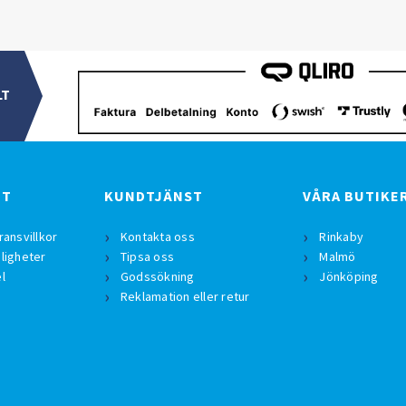
LT
BT
KUNDTJÄNST
VÅRA BUTIKE
ransvillkor
Kontakta oss
Rinkaby
ligheter
Tipsa oss
Malmö
l
Godssökning
Jönköping
Reklamation eller retur