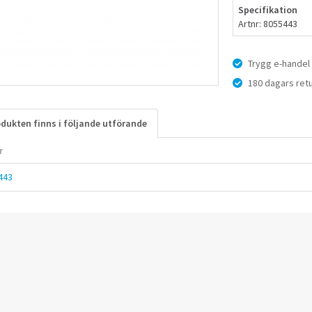
Specifikation
Artnr: 8055443
Trygg e-handel
180 dagars retu
dukten finns i följande utförande
r
443