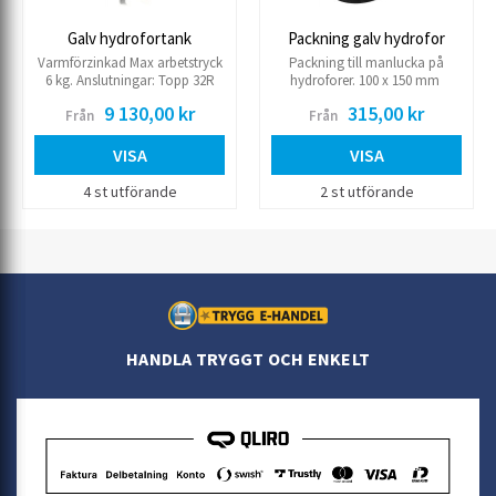
Galv hydrofortank
Packning galv hydrofor
Varmförzinkad Max arbetstryck
Packning till manlucka på
6 kg. Anslutningar: Topp 32R
hydroforer. 100 x 150 mm
Sidor 2x32R Botten 32R Framåt
9 130,00 kr
315,00 kr
Från
Från
för vattenståndsställ 2x15R
Extrauttag fram 15R.
VISA
VISA
4 st utförande
2 st utförande
HANDLA TRYGGT OCH ENKELT