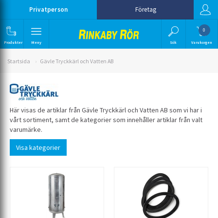
Privatperson
Företag
0
Produkter
Meny
Sök
Varukorgen
Startsida
Gävle Tryckkärl och Vatten AB
Här visas de artiklar från Gävle Tryckkärl och Vatten AB som vi har i
vårt sortiment, samt de kategorier som innehåller artiklar från valt
varumärke.
Visa kategorier