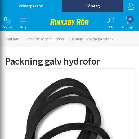
Privatperson
Företag
0
Produkter
Meny
Sök
Varukorgen
Startsida
Reservdelar och tillbehör
Hydrofor- & hydropresstank
Packning galv hydrofor