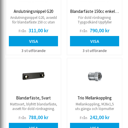
Anslutningsnippel G20
Blandarfäste 150cc enkelt, 2-pack
Anslutningsnippel G20, avsedd
För dold rördragning
för blandarfäste 150 cc utan
Typgodkänd Uppfyller
kåpa.
branschregler från 2021
311,00 kr
790,00 kr
Från
Från
Förkromad anslutningsnippel
ingår Avsedd för kåpa Ø70 mm
Kåpor ingår EJ 2-pack
VISA
VISA
3 st utförande
3 st utförande
Blandarfäste, Svart
Trio Mellankoppling
Mattsvart, blyfritt blandarfäste,
Mellankoppling, M26x1,5
avsett för dold rördragning.
utv.gänga och löpmutter
Ansluter med M26x1,5 till
M26x1,5 inv. gänga.
788,00 kr
242,00 kr
Från
Från
blandaren. Demonterbara
Förkromad. Monteras mellan
kopplingar för 12/15 Cu och
blandarfäste M26x1,5 och
PEX-rör samt VVS-skruv ingår.
blandare. Byggmått 30mm.
VISA
VISA