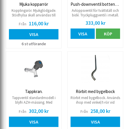
Mjuka kopparrör
Push-downventil bottenventil
Kopplingsrör. Mjukglödgade.
Avloppsventil för tvättställ och
Stödhylsa skall användas till
bidé. Tryckpluggventil i metall.
dessa.
Över- och underdel i metall.
333,00 kr
116,00 kr
Från
Med bräddavlopp. Öppnar och
stänger vid ett lätt tryck.
VISA
KÖP
VISA
6 st utförande
Tappkran.
Rörbit med bygelbock
Tappventil standardmodell i
Rörbit med bygelbock. Används
blyfri AZH-mässing. Med
ihop med vinkel/t-rör vid
typgodkänd backventil,
passage av överliggande rör.
302,00 kr
258,00 kr
Från
Från
skyddsmodul EB. Förkromad.
VISA
VISA