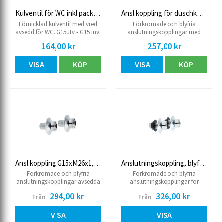
Kulventil för WC inkl packn. lekande
Ansl.koppling för duschkabin
Förnicklad kulventil med vred
Förkromade och blyfria
avsedd för WC. G15utv - G15 inv.
anslutningskopplingar med
med lekande mutter. Inklusive
spännmuttrar avsedda för 150
164,00 kr
257,00 kr
packning.
cc blandare. Med anslutning
G20 mot blandare och
VISA
KÖP
VISA
KÖP
anslutning G15 för inlopp.
Längd 35mm, med täckbricka
Ø50 mm. Säljes i 2-pack.
Ansl.koppling G15xM26x1,5, blyfri 2-pack
Anslutningskoppling, blyfri 2-pack
Förkromade och blyfria
Förkromade och blyfria
anslutningskopplingar avsedda
anslutningskopplingar för
för 160cc blandare. Med inv.
duschkabin, avsedd för 160cc
294,00 kr
326,00 kr
Från
Från
lekande mutter M gänga / utv.
blandare. Med anslutning
rör gänga. Säljs i 2-pack.
M26x1,5 mot blandare och
anslutning för inlopp G15.
VISA
VISA
Kopplingen är försedd med