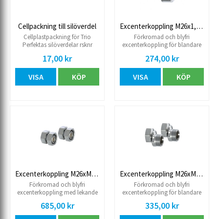
Cellpackning till silöverdel
Excenterkoppling M26x1,5utv x G20utv, 2-pack
Cellplastpackning för Trio
Förkromad och blyfri
Perfektas silöverdelar rsknr
excenterkoppling för blandare
8573593-8573596 samt 8573588-
150cc. G20 utv. - M26x1,5 utv,
17,00 kr
274,00 kr
8573591. Inre Ø 41 mm och yttre
excenter max 5mm.
Ø 62mm.
VISA
KÖP
VISA
KÖP
Excenterkoppling M26xM20R inv. max 5mm, 2-pack blyfri
Excenterkoppling M26xM26 2-pack blyfri
Förkromad och blyfri
Förkromad och blyfri
excenterkoppling med lekande
excenterkoppling för blandare
mutter. För blandare 160cc.
160 cc. M26x15, inv. x M26x1,5
685,00 kr
335,00 kr
M26x1,5 inv x G20 inv. Excenter
utv • För 160 cc blandare •
max 5 mm.
Excenter max 10 mm • 2-pack.