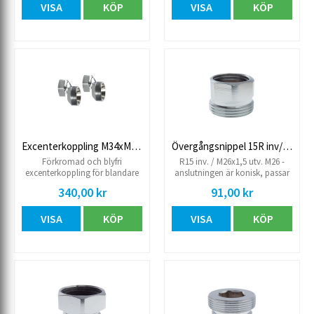
VISA
KÖP
VISA
KÖP
Excenterkoppling M34xM26, blyfri
Övergångsnippel 15R inv/M26utv.
Förkromad och blyfri
R15 inv. / M26x1,5 utv. M26 -
excenterkoppling för blandare
anslutningen är konisk, passar
160cc. M26x1,5 inv x M34x1,5
mot anslutning för blandare.
340,00 kr
91,00 kr
utv, cc 15 mm. Säljs i 2-pack.
VISA
KÖP
VISA
KÖP