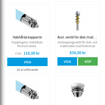
Halvhårda kopparrör
Avst. ventil för disk-/tvättmaskin
Kopplingsrör. Halvhårda.
Avstängningsventil för disk- och
Kromad utsida.
tvättmaskin med förkromat
vred. För bänkskiva 0-65mm.
830,00 kr
118,00 kr
Från
Anslutningsslangar 400 mm
lång för montering under bänk.
VISA
KÖP
Anslutning inkommande
VISA
slätända 10 mm. Anslutning
utgående G15.
10 st utförande