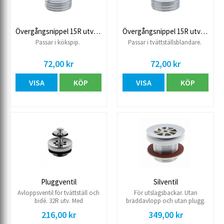
Övergångsnippel 15R utv/M22 inv.
Övergångsnippel 15R utv/M24 utv.
Passar i kökspip.
Passar i tvättställsblandare.
72,00 kr
72,00 kr
VISA
KÖP
VISA
KÖP
Pluggventil
Silventil
Avloppsventil för tvättställ och
För utslagsbackar. Utan
bidé. 32R utv. Med
bräddavlopp och utan plugg.
bräddavlopp. Krom.
32R utv. Krom Max tjocklek på
216,00 kr
349,00 kr
tvättställ: 25 mm