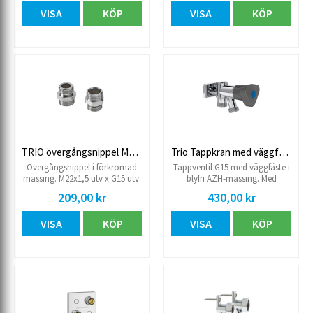
VISA
KÖP
VISA
KÖP
TRIO övergångsnippel M22x1,5x15R utv
Trio Tappkran med väggfäste Blyfri
Övergångsnippel i förkromad
Tappventil G15 med väggfäste i
mässing. M22x1,5 utv x G15 utv.
blyfri AZH-mässing. Med
Avsedd för handdukstork,
typgodkänd backventil,
209,00 kr
430,00 kr
kontätad. 2-pack
skyddsmodul EB. Inklusive
plugg och anslutningsnippel.
VISA
KÖP
VISA
KÖP
Förkromad.