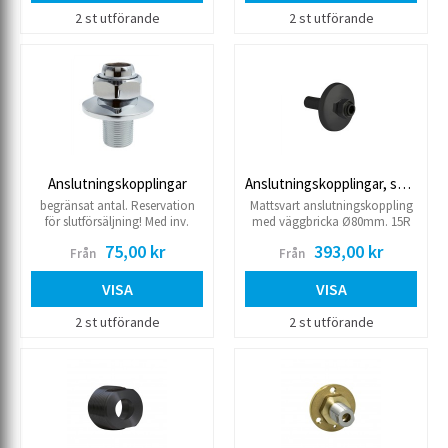
spännmutter i plast samt
2 st utförande
2 st utförande
täckbricka Ø 50 mm. Säljes i 2-
pack.
Anslutningskopplingar
Anslutningskopplingar, svart
begränsat antal. Reservation
Mattsvart anslutningskoppling
för slutförsäljning! Med inv.
med väggbricka Ø80mm. 15R
lekande mutter M gänga / utv.
utv.gänga för anslutning till
75,00 kr
393,00 kr
Från
Från
rör gänga.
väggdosa med 15R inv.gänga.
Rak anslutning för montage av
blandare. Längd 75 mm
VISA
VISA
2 st utförande
2 st utförande