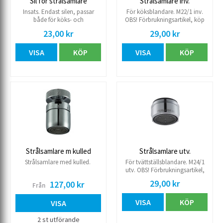
Sil för strålsamlare
Strålsamlare inv.
Insats. Endast silen, passar
För köksblandare. M22/1 inv.
både för köks- och
OBS! Förbrukningsartikel, köp
tvättställsblandare. OBS!
hem några extra i reserv.
23,00 kr
29,00 kr
Förbrukningsartikel, köp hem
några extra i reserv.
VISA
KÖP
VISA
KÖP
Strålsamlare m kulled
Strålsamlare utv.
Strålsamlare med kulled.
För tvättställsblandare. M24/1
utv. OBS! Förbrukningsartikel,
köp hem några extra i reserv.
29,00 kr
127,00 kr
Från
VISA
KÖP
VISA
2 st utförande