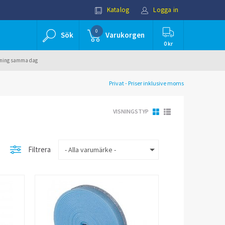
Katalog
Logga in
0
Sök
Varukorgen
0 kr
ällning samma dag
Privat - Priser inklusive moms
VISNINGSTYP
Filtrera