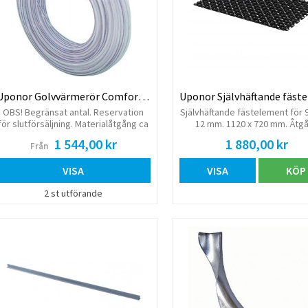
Uponor Golvvärmerör Comfort Pipe 9,9x1,1
OBS! Begränsat antal. Reservation
Självhäftande fästelement för 
för slutförsäljning. Materialåtgång ca
12 mm. 1120 x 720 mm. Åtg
10,8m/m² vid c/c 100 mm.
1,2st/m2. Säljs i hel förpacknin
1 544,00 kr
1 880,00 kr
Från
m2) Pris per förpacknin
VISA
VISA
KÖP
2 st utförande