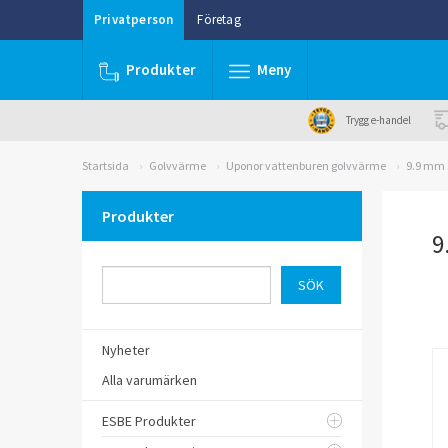
Privatperson
Företag
Produkter
Meny
Trygg e-handel
Startsida
Golvvärme
Uponor vattenburen golvvärme
9.9 mm 
Produkter
9
Nyheter
Alla varumärken
ESBE Produkter