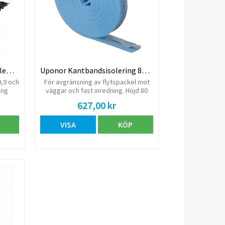
Uponor Självhäftande fästelement
Uponor Kantbandsisolering 80x8mm
9,9 och
För avgränsning av flytspackel mot
ång
väggar och fast inredning. Höjd 80
g. (6,2
mm, bredd 8 mm. Säljs endast i
627,00 kr
g
enheter om 20m.
VISA
KÖP