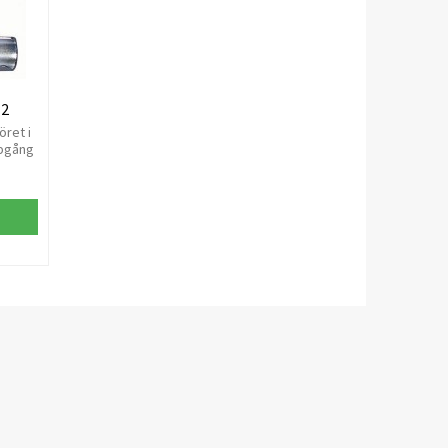
12
öret i
ppgång