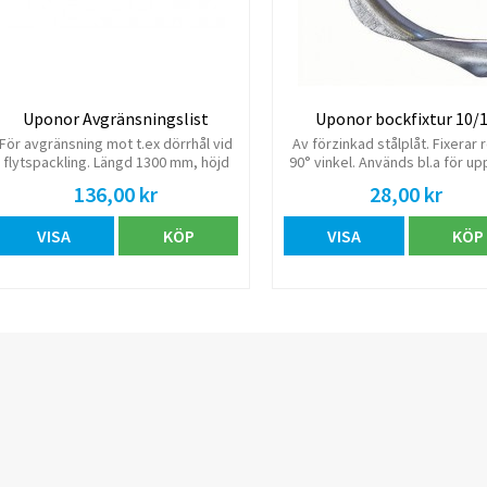
Uponor Avgränsningslist
Uponor bockfixtur 10/
För avgränsning mot t.ex dörrhål vid
Av förzinkad stålplåt. Fixerar r
flytspackling. Längd 1300 mm, höjd
90° vinkel. Används bl.a för u
40 mm, bredd 50 mm. Tjocklek 10
genom golv.
136,00 kr
28,00 kr
mm. Förpackning 10 st. Pris per
styck
VISA
KÖP
VISA
KÖP