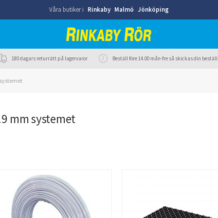
Våra butiker i
Rinkaby
Malmö
Jönköping
180 dagars returrätt på lagervaror
Beställ före 14.00 mån-fre så skickas din best
systemet
.9 mm systemet