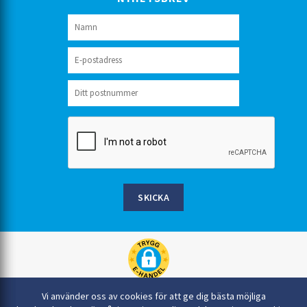
SKICKA
Rinkaby Rör AB, Box 54, 296 21 Åhus
Vi använder oss av cookies för att ge dig bästa möjliga