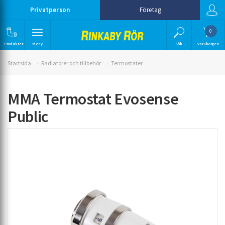
Privatperson
Företag
0
Produkter
Meny
Sök
Varukorgen
Startsida
Radiatorer och tillbehör
Termostater
MMA Termostat Evosense
Public