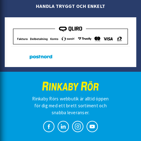
HANDLA TRYGGT OCH ENKELT
Rinkaby Rörs webbutik är alltid öppen
för dig med ett brett sortiment och
snabba leveranser.