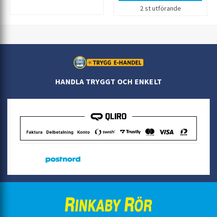
Genom att kombinera max två
2 st utförande
höjder av Purus
förhöjningsringar finns det
möjlighet att uppnå önskad
förhöjning Förhöjningsringarna
i plast kan endast monteras i
Purus golvbrunnar tillverkade i
plast Snabb och enkel
montering då
förhöjningsringen klickas i sätet
HANDLA TRYGGT OCH ENKELT
på golvbrunnen