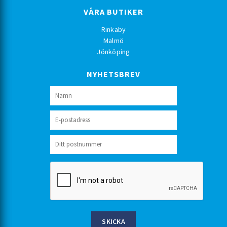
VÅRA BUTIKER
Rinkaby
Malmö
Jönköping
NYHETSBREV
SKICKA