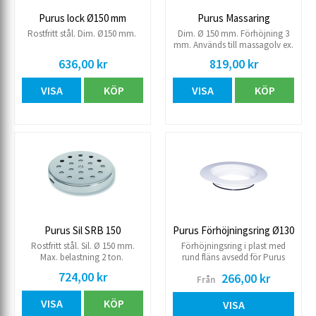
Purus lock Ø150 mm
Purus Massaring
Rostfritt stål. Dim. Ø150 mm.
Dim. Ø 150 mm. Förhöjning 3
mm. Används till massagolv ex.
epoxigolv
636,00 kr
819,00 kr
VISA
KÖP
VISA
KÖP
Purus Sil SRB 150
Purus Förhöjningsring Ø130
Rostfritt stål. Sil. Ø 150 mm.
Förhöjningsring i plast med
Max. belastning 2 ton.
rund fläns avsedd för Purus
golvbrunnar med sildimension
724,00 kr
266,00 kr
Från
130 mm. Levereras med o-ring.
Förhöjningsringen används när
VISA
KÖP
man behöver höja flänsen vid
VISA
exempelvis flytspackling.