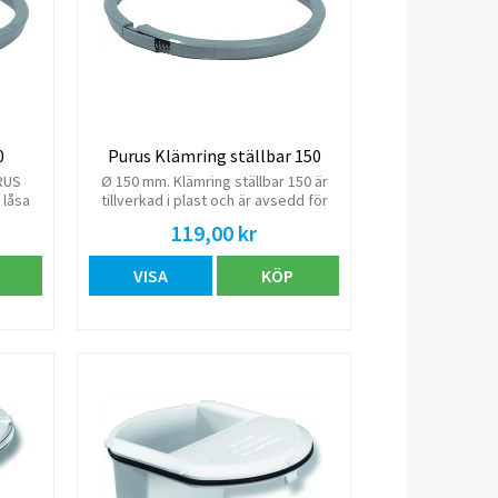
0
Purus Klämring ställbar 150
RUS
Ø 150 mm. Klämring ställbar 150 är
 låsa
tillverkad i plast och är avsedd för
installation i golvbrunnar tillverkade
119,00 kr
SÄTET.
fram till 1989.
efter
VISA
KÖP