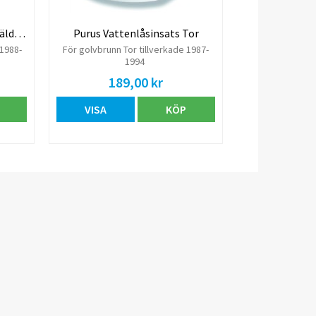
Purus Vattenlåsinsats Lod, äldre modell
Purus Vattenlåsinsats Tor
 1988-
För golvbrunn Tor tillverkade 1987-
1994
189,00 kr
VISA
KÖP