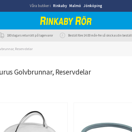
Våra butiker i
Rinkaby
Malmö
Jönköping
180 dagars returrätt på lagervaror
Beställ före 14.00 mån-fre så skickas din best
vbrunnar, Reservdelar
urus Golvbrunnar, Reservdelar