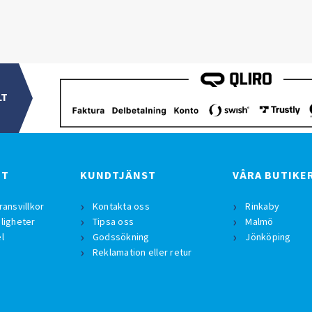
LT
BT
KUNDTJÄNST
VÅRA BUTIKE
ransvillkor
Kontakta oss
Rinkaby
ligheter
Tipsa oss
Malmö
l
Godssökning
Jönköping
Reklamation eller retur