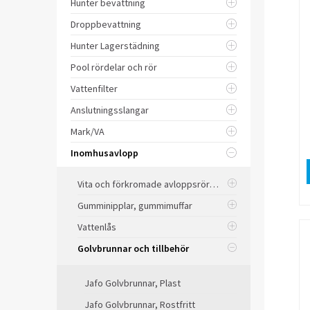
Hunter bevattning
Droppbevattning
Hunter Lagerstädning
Pool rördelar och rör
Vattenfilter
Anslutningsslangar
Mark/VA
Inomhusavlopp
Vita och förkromade avloppsrör och delar
Gumminipplar, gummimuffar
Vattenlås
Golvbrunnar och tillbehör
Jafo Golvbrunnar, Plast
Jafo Golvbrunnar, Rostfritt