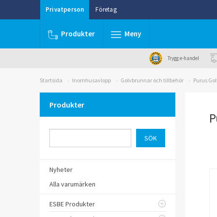
Privatperson
Företag
Produkter
Meny
Trygg e-handel
Startsida
Inomhusavlopp
Golvbrunnar och tillbehör
Purus Gol
Produkter
P
Nyheter
Alla varumärken
ESBE Produkter