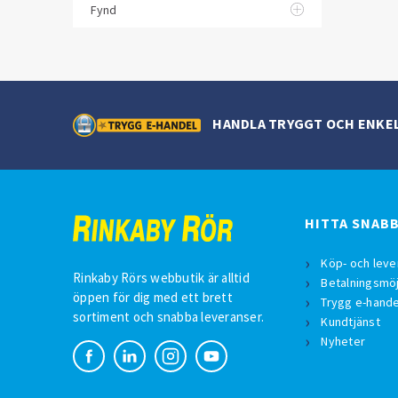
Fynd
HANDLA TRYGGT OCH ENKE
HITTA SNAB
Köp- och leve
Rinkaby Rörs webbutik är alltid
Betalningsmöj
öppen för dig med ett brett
Trygg e-hande
sortiment och snabba leveranser.
Kundtjänst
Nyheter