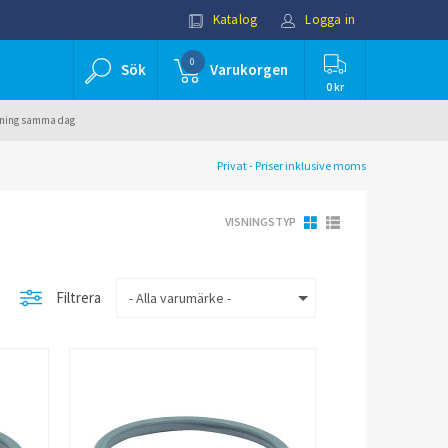
Katalog
Logga in
0
Sök
Varukorgen
0 kr
ällning samma dag
Privat - Priser inklusive moms
VISNINGSTYP
Filtrera