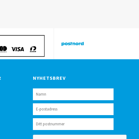
R
NYHETSBREV