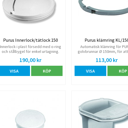
Purus Innerlock/tätlock 150
Purus klämring KL/15
Innerlock i plast försedd med o-ring
Automatisk klämring för PU
och stålbygel för enkel urtagning.
golvbrunnar Ø 150mm, för att
Golvbrunn innerlock är ett täcklock
tätskikt, membran och
190,00 kr
113,00 kr
som stoppar dålig lukt. Avsedd för
gummimanschetter till PURUS
Purus golvbrunnar med sildimension
Endast för Purus golvbrunnar 
VISA
KÖP
VISA
KÖP
150. • Tätt lock till Purus golvbrunnar
1990.
150 • Ersätter vattenlås • Stoppar
dålig lukt