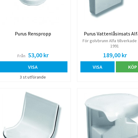
Purus Renspropp
Purus Vattenlåsinsats Alf
För golvbrunn Alfa tillverkade
1991
53,00 kr
189,00 kr
Från
VISA
VISA
KÖP
3 st utförande