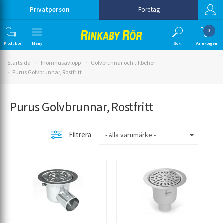
Privatperson
Företag
0
Produkter
Meny
Sök
Varukorgen
Startsida
Inomhusavlopp
Golvbrunnar och tillbehör
Purus Golvbrunnar, Rostfritt
Purus Golvbrunnar, Rostfritt
Filtrera