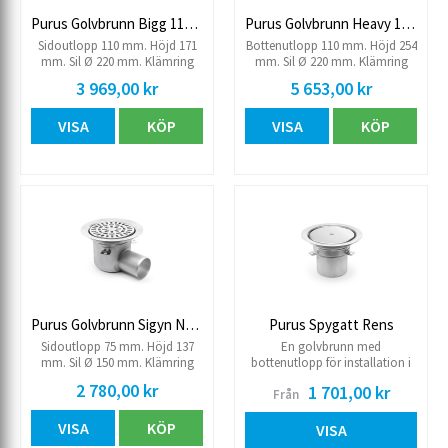
Purus Golvbrunn Bigg 110P RF
Purus Golvbrunn Heavy 110 RF
Sidoutlopp 110 mm. Höjd 171
Bottenutlopp 110 mm. Höjd 254
mm. Sil Ø 220 mm. Klämring
mm. Sil Ø 220 mm. Klämring
7141340, plast sil 7138051 och
7141340, rostfri sil 7133838 och
3 969,00 kr
5 653,00 kr
vattenlås 7102818 ingår.
rostfritt vattenlås 7138442 ingår.
VISA
KÖP
VISA
KÖP
Purus Golvbrunn Sigyn NOOD 75 RF sida
Purus Spygatt Rens
Sidoutlopp 75 mm. Höjd 137
En golvbrunn med
mm. Sil Ø 150 mm. Klämring
bottenutlopp för installation i
7141315, rostfri sil 7138332 och
betongbjälklag. Spygatten
2 780,00 kr
1 701,00 kr
Från
vattenlås NOOD 7138433 ingår.
levereras med ett rostfritt
låsbart lock som tål 1,5 ton, ett
VISA
KÖP
tätt innerlock av plast. RSKnr
VISA
7060702 har även en insatsring