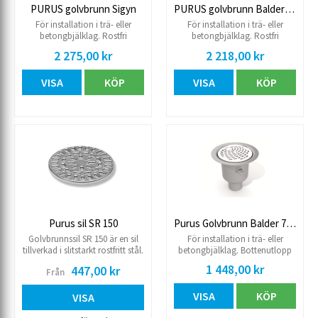
PURUS golvbrunn Sigyn
PURUS golvbrunn Balder 75R
För installation i trä- eller
För installation i trä- eller
betongbjälklag. Rostfri
betongbjälklag. Rostfri
golvbrunn. Sidoutlopp. Sil Ø
golvbrunn. Bottenutlopp 75
2 275,00 kr
2 218,00 kr
150 mm. Höjd 137 mm.
mm. Sil Ø 150 mm. Höjd 198
Brunnen, sil och vattenlås är av
mm. Brunnen, sil och vattenlås
VISA
KÖP
VISA
KÖP
rostfritt stål. Klämring är av
är av rostfritt stål. Klämring är
plast.
av plast.
Purus sil SR 150
Purus Golvbrunn Balder 75 P
Golvbrunnssil SR 150 är en sil
För installation i trä- eller
tillverkad i slitstarkt rostfritt stål.
betongbjälklag. Bottenutlopp
Passar alla Purus golvbrunnar
75 mm. Sil. Ø 150 mm. Höjd 198
1 448,00 kr
447,00 kr
Från
med sildimension 150 mm.
mm. Klämring 7141315, plast sil
Silens design är utformad för att
7138416 och vattenlås 7118082
VISA
KÖP
säkerställa ett bra flöde och har
ingår.
VISA
belastningsklass K3.