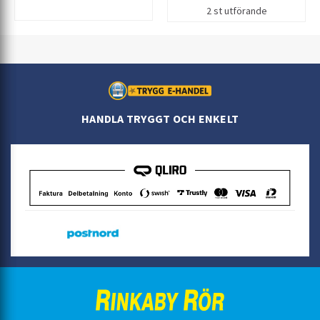
för golvbrunnsvattenlås. OBS! Ej
2 st utförande
möjligt att ansluta tätskikt i
kombination med lock.
Material: Syrafast rostfritt stål
1.4404
HANDLA TRYGGT OCH ENKELT