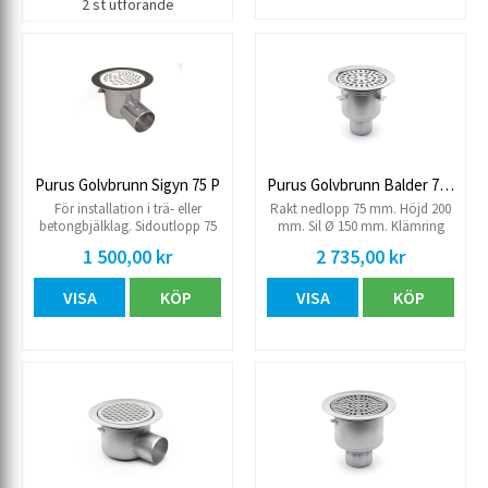
2 st utförande
Purus Golvbrunn Sigyn 75 P
Purus Golvbrunn Balder 75R NOOD RF botten
För installation i trä- eller
Rakt nedlopp 75 mm. Höjd 200
betongbjälklag. Sidoutlopp 75
mm. Sil Ø 150 mm. Klämring
mm. Sil. Ø 150 mm. Höjd 137
7141315, rostfri sil 7138332 och
1 500,00 kr
2 735,00 kr
mm. Klämring 7141315, plast sil
vattenlås NOOD 7138433 ingår.
7138416 och vattenlås 7118082
VISA
KÖP
VISA
KÖP
ingår.