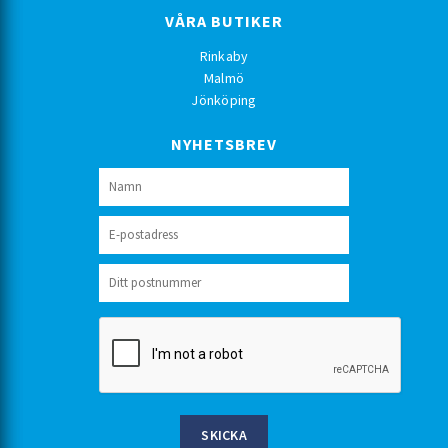
VÅRA BUTIKER
Rinkaby
Malmö
Jönköping
NYHETSBREV
SKICKA