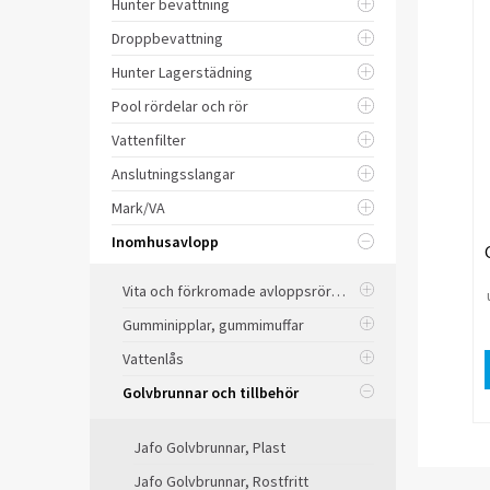
Hunter bevattning
Droppbevattning
Hunter Lagerstädning
Pool rördelar och rör
Vattenfilter
Anslutningsslangar
Mark/VA
Inomhusavlopp
Vita och förkromade avloppsrör och delar
Gumminipplar, gummimuffar
Vattenlås
Golvbrunnar och tillbehör
Jafo Golvbrunnar, Plast
Jafo Golvbrunnar, Rostfritt