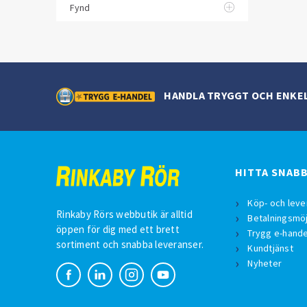
Fynd
HANDLA TRYGGT OCH ENKE
HITTA SNAB
Köp- och leve
Rinkaby Rörs webbutik är alltid
Betalningsmöj
öppen för dig med ett brett
Trygg e-hande
sortiment och snabba leveranser.
Kundtjänst
Nyheter