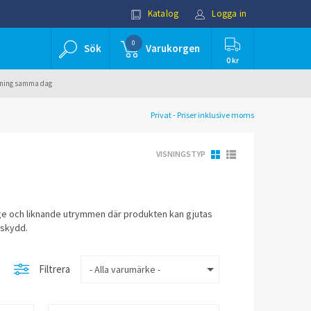
Katalog
Logga in
0
Sök
Varukorgen
0 kr
ällning samma dag
Privat - Priser inklusive moms
VISNINGSTYP
e och liknande utrymmen där produkten kan gjutas
sskydd.
Filtrera