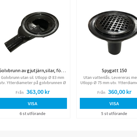
Golvbrunn av gjutjärn,silar, förhöjningsringar
Spygatt 150
Golvbrunn utan sil. Utlopp Ø 83 mm
Utan vattenlås. Levereras med
utv. Ytterdiameter på golvbrunnen Ø
Utlopp Ø 75 mm utv. Ytterdiam
320 mm. Höjd 140 mm.
230 mm. Diameter sil Ø 163
363,00 kr
360,00 kr
Från
Från
Epoxibelagt gjutjärn
VISA
VISA
6 st utförande
5 st utförande