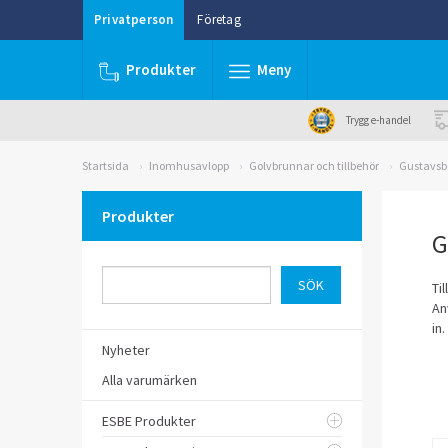
Privatperson
Företag
Produkter
Meny
Trygg e-handel
Startsida
Inomhusavlopp
Golvbrunnar och tillbehör
Gustavsb
Produkter
G
Ti
An
in
Nyheter
Alla varumärken
ESBE Produkter