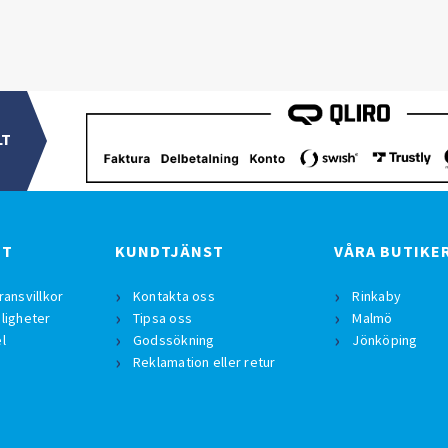
LT
BT
KUNDTJÄNST
VÅRA BUTIKE
ransvillkor
Kontakta oss
Rinkaby
ligheter
Tipsa oss
Malmö
l
Godssökning
Jönköping
Reklamation eller retur