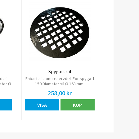
Spygatt sil
 sil.
Enbart sil som reservdel. För spygatt
eter Ø
150 Diamater sil Ø 163 mm.
 mm.
Epoxybelagd gjutjärn.
258,00 kr
VISA
KÖP