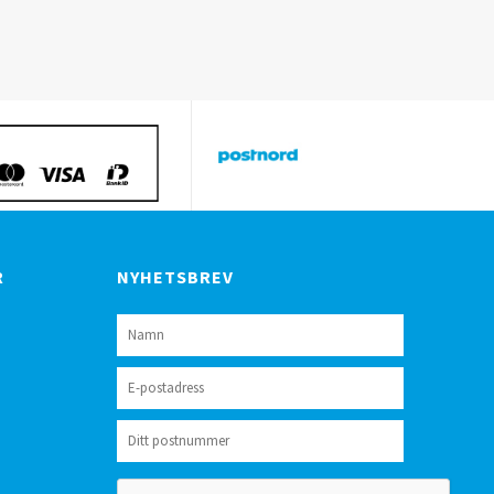
R
NYHETSBREV