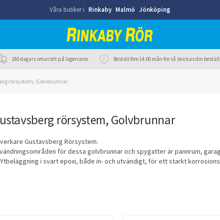
Våra butiker i
Rinkaby
Malmö
Jönköping
180 dagars returrätt på lagervaror
Beställ före 14.00 mån-fre så skickas din best
erg rörsystem, Golvbrunnar
ustavsberg rörsystem, Golvbrunnar
llverkare Gustavsberg Rörsystem.
vändningsområden för dessa golvbrunnar och spygatter är pannrum, garag
. Ytbeläggning i svart epoxi, både in- och utvändigt, för ett starkt korrosion