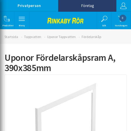
Privatperson
Företag
0
Produkter
Meny
Sök
Varukorgen
Startsida
Tappvatten
Uponor Tappvatten
Fördelarskåp
Uponor Fördelarskåpsram A,
390x385mm