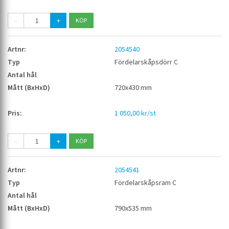
-
+
2054540
Fördelarskåpsdörr C
720x430 mm
1 050,00 kr/st
-
+
2054541
Fördelarskåpsram C
790x535 mm