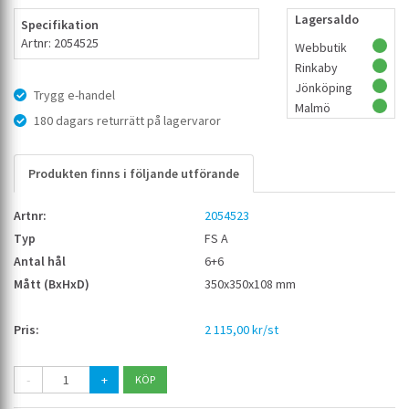
Lagersaldo
Specifikation
Artnr: 2054525
Webbutik
Rinkaby
Jönköping
Trygg e-handel
Malmö
180 dagars returrätt på lagervaror
Produkten finns i följande utförande
2054523
FS A
6+6
350x350x108 mm
2 115,00 kr/st
-
+