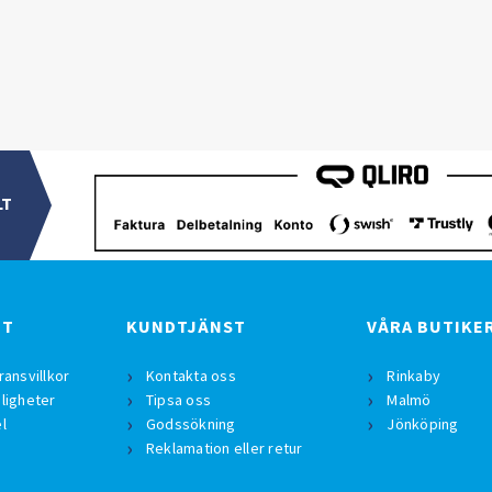
LT
BT
KUNDTJÄNST
VÅRA BUTIKE
ransvillkor
Kontakta oss
Rinkaby
ligheter
Tipsa oss
Malmö
l
Godssökning
Jönköping
Reklamation eller retur