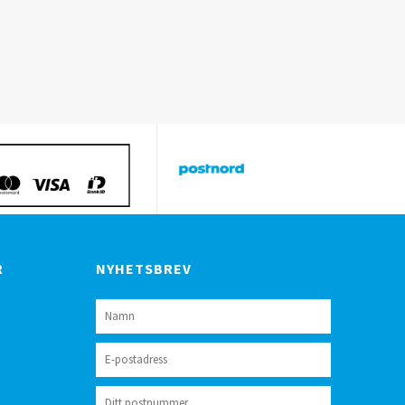
R
NYHETSBREV