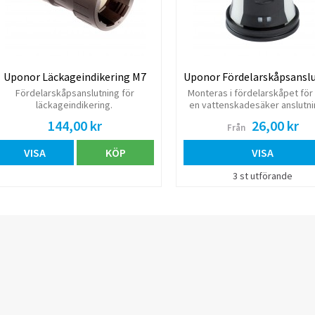
fördelarskåpsanslutningar 
skyddsrör 54 mm, 1 st Te
ändtätning för skyddsrör 28-
mm samt tillbehörsats för s
Skåpslucka medföljer. Öns
fördelarskåpsram beställs 
separat. Skåpet är förberet
Uponor Läckageindikering M7
fästen för tappvattenfördel
Fördelarskåpsanslutning för
Monteras i fördelarskåpet för 
varmt-och kallt.
läckageindikering.
en vattenskadesäker anslutni
skyddsrör och MLC-rör.
144,00 kr
26,00 kr
Från
VISA
KÖP
VISA
3 st utförande