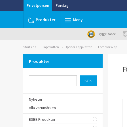
Privatperson
Företag
Produkter
Meny
Trygg e-handel
Startsida
Tappvatten
Uponor Tappvatten
Fördelarskåp
Produkter
F
Nyheter
Alla varumärken
ESBE Produkter