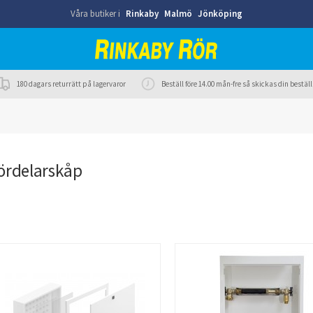
Våra butiker i
Rinkaby
Malmö
Jönköping
180 dagars returrätt på lagervaror
Beställ före 14.00 mån-fre så skickas din best
ördelarskåp