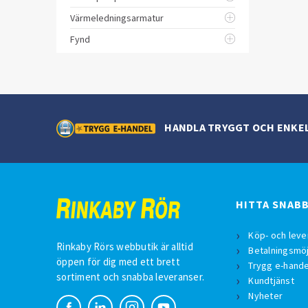
Värmeledningsarmatur
Fynd
HANDLA TRYGGT OCH ENKE
HITTA SNAB
Köp- och leve
Rinkaby Rörs webbutik är alltid
Betalningsmöj
öppen för dig med ett brett
Trygg e-hande
sortiment och snabba leveranser.
Kundtjänst
Nyheter