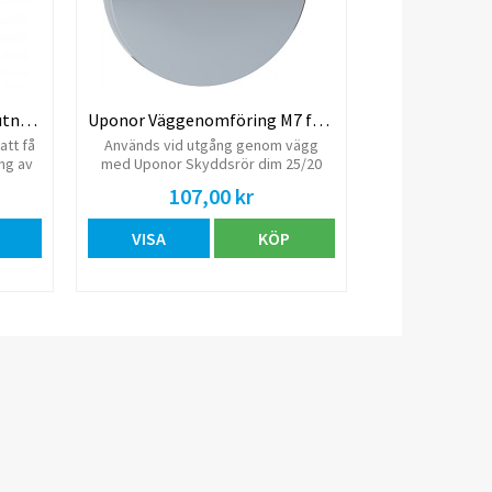
för
ck
54/34
kåp.
kas
den
t med
Uponor Fördelarskåpsanslutning M7.
Uponor Väggenomföring M7 för läckageindikering.
are,
att få
Används vid utgång genom vägg
ng av
med Uponor Skyddsrör dim 25/20
mm. Skjuts in i
107,00 kr
läckageindikeringsröret.
Självfixerande. Flöde min 0,25l/s.
VISA
KÖP