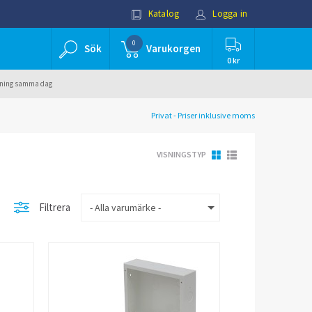
Katalog
Logga in
0
Sök
Varukorgen
0 kr
ällning samma dag
Privat - Priser inklusive moms
VISNINGSTYP
Filtrera