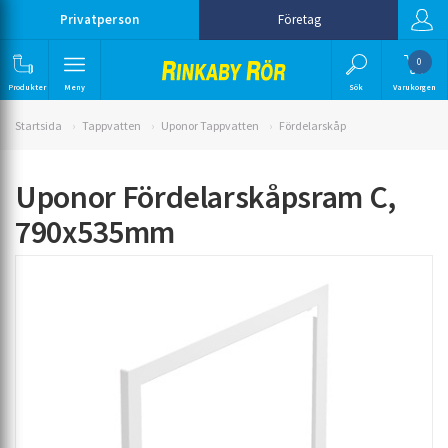
Privatperson
Företag
0
Produkter
Meny
Sök
Varukorgen
Startsida
Tappvatten
Uponor Tappvatten
Fördelarskåp
Uponor Fördelarskåpsram C,
790x535mm