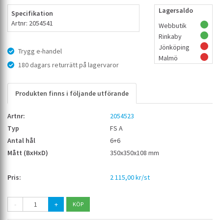
Lagersaldo
Specifikation
Artnr: 2054541
Webbutik
Rinkaby
Jönköping
Trygg e-handel
Malmö
180 dagars returrätt på lagervaror
Produkten finns i följande utförande
2054523
FS A
6+6
350x350x108 mm
2 115,00 kr/st
-
+