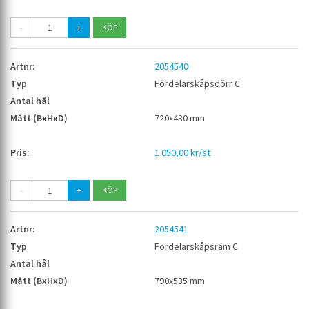
-
+
2054540
Fördelarskåpsdörr C
720x430 mm
1 050,00 kr/st
-
+
2054541
Fördelarskåpsram C
790x535 mm