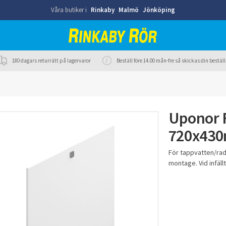
Våra butiker i
Rinkaby
Malmö
Jönköping
180 dagars returrätt på lagervaror
Beställ före 14.00 mån-fre så skickas din best
Uponor 
720x43
För tappvatten/radi
montage. Vid infäl