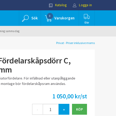
Katalog
Logga in
0
Sök
Varukorgen
0 kr
ällning samma dag
Privat - Priser inklusive moms
Fördelarskåpsdörr C,
0mm
atorfördelare. För infällnad eller utanpåliggande
lt montage bör fördelarskåpsram användas.
1 050,00 kr/st
-
+