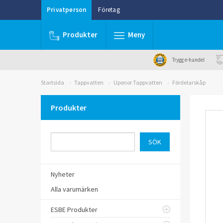
Privatperson
Företag
Produkter
Meny
Trygg e-handel
Startsida
Tappvatten
Uponor Tappvatten
Fördelarskåp
Produkter
Nyheter
Alla varumärken
ESBE Produkter