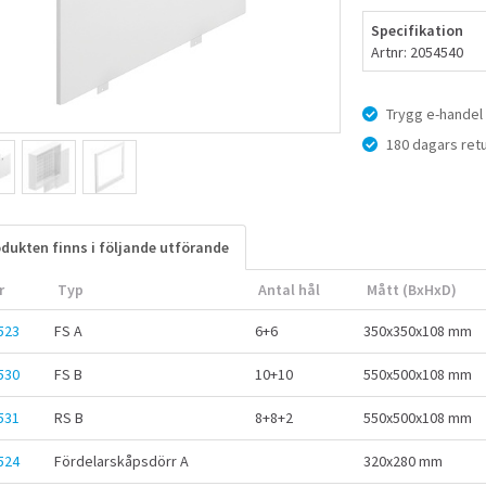
Specifikation
Artnr: 2054540
Trygg e-handel
180 dagars retu
dukten finns i följande utförande
r
Typ
Antal hål
Mått (BxHxD)
523
FS A
6+6
350x350x108 mm
530
FS B
10+10
550x500x108 mm
531
RS B
8+8+2
550x500x108 mm
524
Fördelarskåpsdörr A
320x280 mm