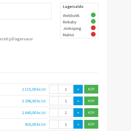
Lagersaldo
Webbutik
Rinkaby
Jönköping
Malmö
rrätt på lagervaror
2 115,00 kr/st
-
+
2 296,00 kr/st
-
+
2 640,00 kr/st
-
+
918,00 kr/st
-
+