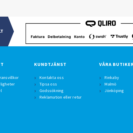
LT
BT
KUNDTJÄNST
VÅRA BUTIKE
ransvillkor
Kontakta oss
Rinkaby
ligheter
Tipsa oss
Malmö
l
Godssökning
Jönköping
Reklamation eller retur