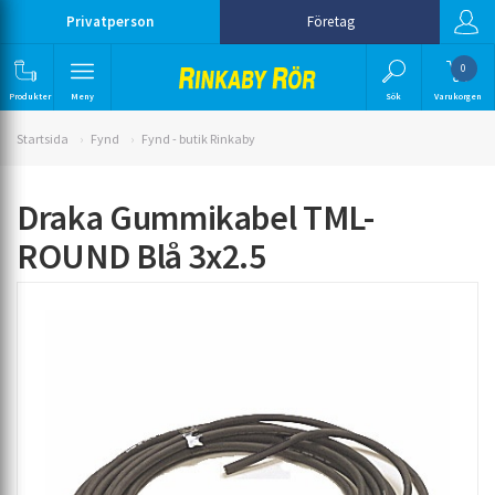
Privatperson
Företag
0
Produkter
Meny
Sök
Varukorgen
Startsida
Fynd
Fynd - butik Rinkaby
Draka Gummikabel TML-
ROUND Blå 3x2.5