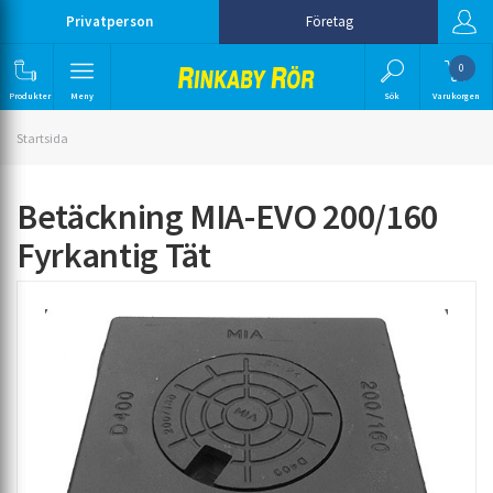
Privatperson
Företag
0
Produkter
Meny
Sök
Varukorgen
Startsida
Betäckning MIA-EVO 200/160
Fyrkantig Tät