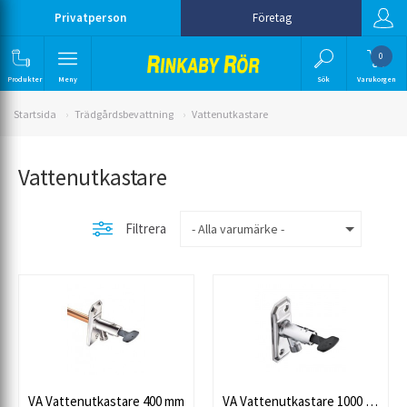
Privatperson
Företag
0
Produkter
Meny
Sök
Varukorgen
Startsida
Trädgårdsbevattning
Vattenutkastare
Vattenutkastare
Filtrera
VA Vattenutkastare 400 mm
VA Vattenutkastare 1000 mm