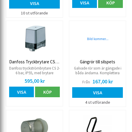
VISA
KÖP
-20°C/+100°C.
VISA
10 st utförande
Danfoss Tryckbrytare CS2-6
Gängrör till silspets
Danfoss tryckströmbrytare CS 2-
Galvade rör som är gängade i
6 bar, IP55, med brytare
båda ändarna. Komplettera
manuell/automatisk 3-pol
med muff.
595,00 kr
167,00 kr
Från
brytande kontaktsystem max
12A G1/2 inv. För pumpar
VISA
KÖP
(hydroforer).
VISA
4 st utförande