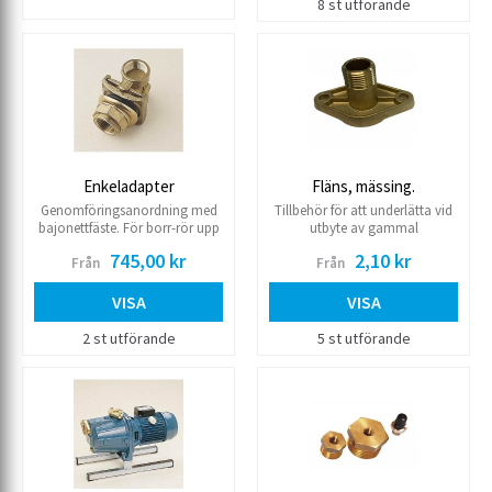
toppen. Max 150 L/min.
mm.
8 st utförande
Enkeladapter
Fläns, mässing.
Genomföringsanordning med
Tillbehör för att underlätta vid
bajonettfäste. För borr-rör upp
utbyte av gammal
till 200 mm utv.
vattenringpump alternativt lätt
745,00 kr
2,10 kr
Från
Från
löstagbar pump vid
vinterförvaring. Bulthål 95 mm
c-c.
VISA
VISA
2 st utförande
5 st utförande