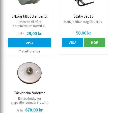
Silkorg till bottenventil
Stativ Jet 10
Reservdel till våra
Stativ/bärhandtag för Jet 10.
bottenventiler. Rostfri sil,
maskstorlek 1,2 mm i dim. 25R-
50,00 kr
29,00 kr
Från
50R. maskstorlek 2 mm i dim.
65R-100R
VISA
KÖP
VISA
7 st utförande
Täckbricka foderrör
En täckbricka för
djupvattenpumpar i rostfritt
stål. Med genomgång för slang,
678,00 kr
Från
kabel och wire.