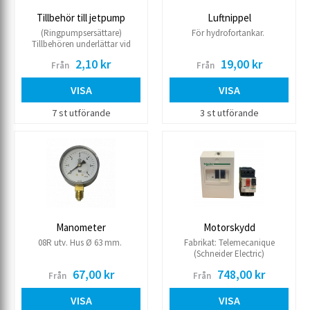
Tillbehör till jetpump
Luftnippel
(Ringpumpsersättare)
För hydrofortankar.
Tillbehören underlättar vid
utbyte av gammal
2,10 kr
19,00 kr
Från
Från
vattenringpump.
VISA
VISA
7 st utförande
3 st utförande
Manometer
Motorskydd
08R utv. Hus Ø 63 mm.
Fabrikat: Telemecanique
(Schneider Electric)
Snabbutlösande. Kapslingsklass
67,00 kr
748,00 kr
Från
Från
IP 55. Kapsling ingår.
VISA
VISA