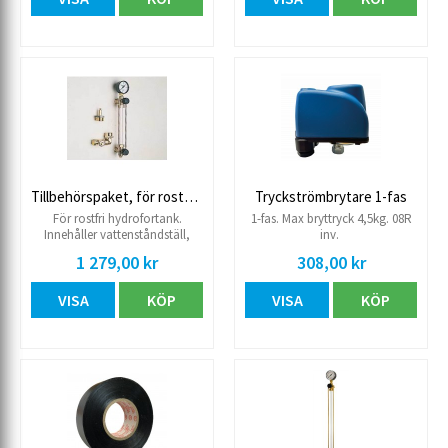
Tillbehörspaket, för rostfri hydrofortank
Tryckströmbrytare 1-fas
För rostfri hydrofortank.
1-fas. Max bryttryck 4,5kg. 08R
Innehåller vattenståndställ,
inv.
luftinpumpningsventil,
1 279,00 kr
308,00 kr
avtappningskran, bussning,
vinkel och 15R propp för det
VISA
KÖP
VISA
KÖP
extra uttaget.