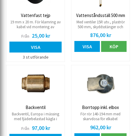
Vattenfast tejp
Vattenståndsställ 500 mm
19 mm x 20 m. För klamring av
Med ventiler 15R utv., plaströr
kabel vid montering av
500 mm, skyddsstänger och
djupvattenpumpar.
manometer 0-6 kg.
876,00 kr
25,00 kr
Från
Vattenståndställ 500 mm
VISA
KÖP
VISA
3 st utförande
Backventil
Borrtopp inkl. elbox
Backventil, Europa i mässing
För rör 140-194 mm med
med fjäderbelastad kägla i
skarvdosa för elkabel
rostfritt stål för vatten, kyla,luft
962,00 kr
97,00 kr
Från
och värme. Oberoende av läge.
Arbetstemperatur: