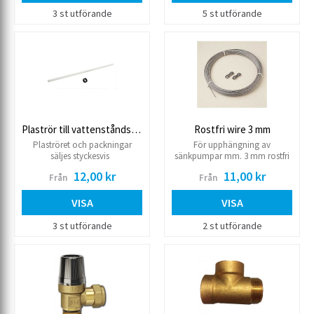
3 st utförande
5 st utförande
Plaströr till vattenståndställ
Rostfri wire 3 mm
Plaströret och packningar
För upphängning av
säljes styckesvis
sänkpumpar mm. 3 mm rostfri
wire.
12,00 kr
11,00 kr
Från
Från
VISA
VISA
3 st utförande
2 st utförande