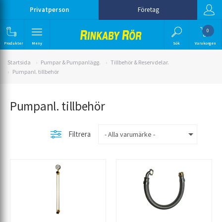
Privatperson
Företag
0
Produkter
Meny
Sök
Varukorgen
Startsida
Pumpar & Pumpanlägg.
Tillbehör & Reservdelar.
Pumpanl. tillbehör
Pumpanl. tillbehör
Filtrera