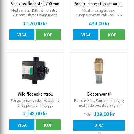
Vattenståndsställ 700 mm
Rostfri slang till pumpautomat RV
Med ventiler 15R utv., plaströr
Rostfri slang till t.ex.
700 mm, skyddsstänger och
pumpautomat Rak utv 25R x
manometer 0-6 kg.
vinkel lekande 25R Längd 650
1 120,00 kr
499,00 kr
Vattenståndställ 700 mm
mm.
VISA
KÖP
VISA
KÖP
Wilo flödeskontroll
Bottenventil
För automatisk start/stopp av
Bottenventil, Europa i mässing
1-fas pumpar. Inbyggt
med fjäderbelastad kägla i
torrkörningsskydd. Mycket enkel
rostfritt stål för vatten.
2 148,00 kr
129,00 kr
Från
att montera. levereras med 1,3
Oberoende av läge.
m kabel, stickpropp och eluttag
Arbetstemperatur -20°C/+100°C.
VISA
KÖP
för pumpen. Inlopp 25R utv i
Rostfri sil, maskstorlek Dim.
VISA
botten, utlopp 25R utv i
1/2ʺ-2ʺ 1,2 mm. Dim 2½ʺ-4ʺ 2