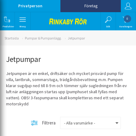
Privatperson
Företag
0
Produkter
Meny
Sök
Varukorgen
Startsida
Pumpar & Pumpanlägg.
Jetpumpar
Jetpumpar
Jetpumpen är en enkel, driftsäker och mycket prisvärd pump för
villa, lantbruk, sommarstuga, trädgårdsbevattning m.m. Pumpen
klarar sugdjup ned till 8-9 m och tömmer själv sugledningen från ev
luft när anläggningen startas upp (pumphuset skall fyllas med
vatten). OBS! 3-faspumparna skall kompletteras med ett separat
motorskydd
Filtrera