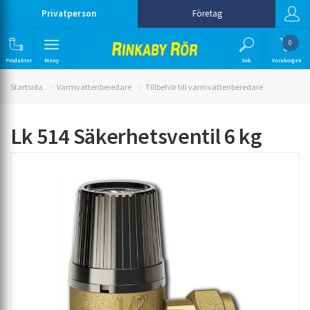
Privatperson
Företag
0
Produkter
Meny
Sök
Varukorgen
Startsida
Varmvattenberedare
Tillbehör till varmvattenberedare
Lk 514 Säkerhetsventil 6 kg