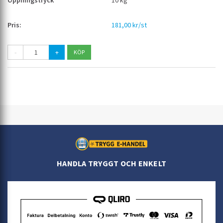
10 kg
181,00 kr/st
-
+
HANDLA TRYGGT OCH ENKELT