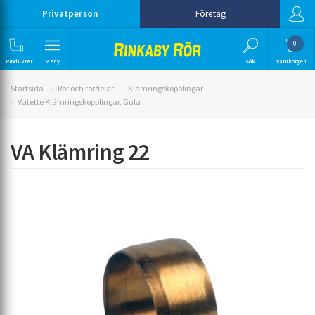
Privatperson
Företag
0
Produkter
Meny
Sök
Varukorgen
Startsida
Rör och rördelar
Klämringskopplingar
Vatette Klämringskopplingar, Gula
VA Klämring 22