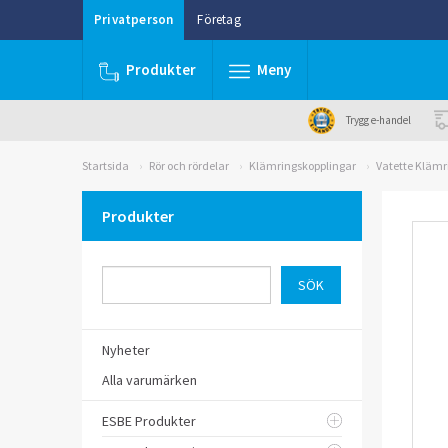
Privatperson
Företag
Produkter
Meny
Trygg e-handel
Startsida
Rör och rördelar
Klämringskopplingar
Vatette Klämr
Produkter
Nyheter
Alla varumärken
ESBE Produkter