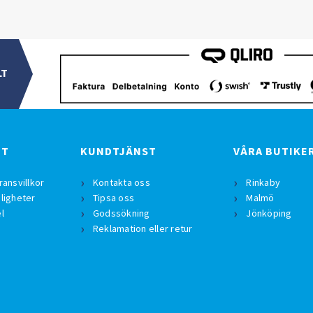
LT
BT
KUNDTJÄNST
VÅRA BUTIKE
ransvillkor
Kontakta oss
Rinkaby
ligheter
Tipsa oss
Malmö
l
Godssökning
Jönköping
Reklamation eller retur