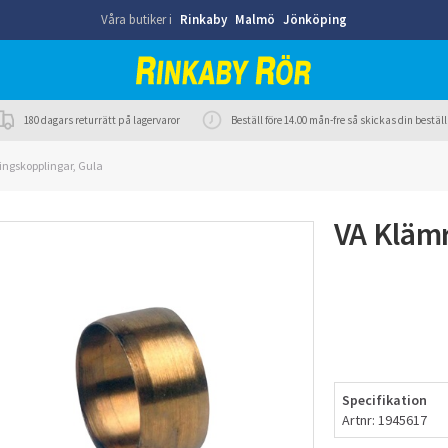
Våra butiker i
Rinkaby
Malmö
Jönköping
180 dagars returrätt på lagervaror
Beställ före 14.00 mån-fre så skickas din best
ingskopplingar, Gula
VA Klämr
Specifikation
Artnr: 1945617