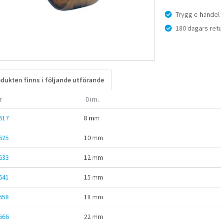
Trygg e-handel
180 dagars retu
dukten finns i följande utförande
r
Dim.
617
8 mm
625
10 mm
633
12 mm
641
15 mm
658
18 mm
666
22 mm