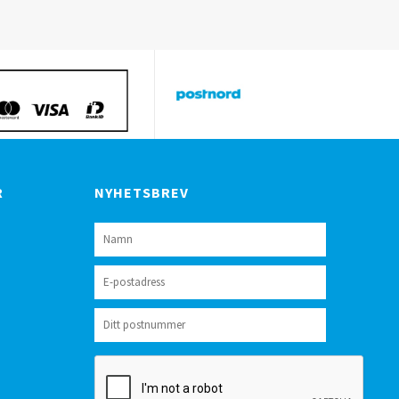
R
NYHETSBREV