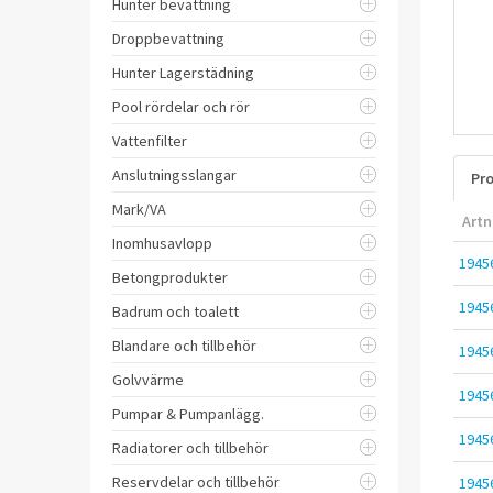
Hunter bevattning
Droppbevattning
Hunter Lagerstädning
Pool rördelar och rör
Vattenfilter
Anslutningsslangar
Pro
Mark/VA
Artn
Inomhusavlopp
1945
Betongprodukter
1945
Badrum och toalett
Blandare och tillbehör
1945
Golvvärme
1945
Pumpar & Pumpanlägg.
1945
Radiatorer och tillbehör
Reservdelar och tillbehör
1945