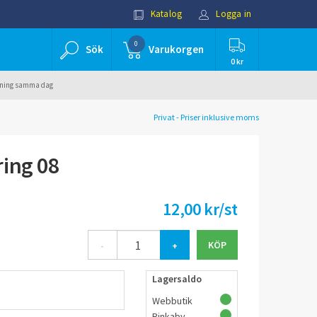
Katalog
Logga in
0
Sök
Varukorgen
0 kr
ällning samma dag
Privat - Priser inklusive moms
ing 08
12,00 kr/st
-
+
Lagersaldo
Webbutik
Rinkaby