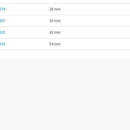
674
28 mm
807
35 mm
815
42 mm
823
54 mm