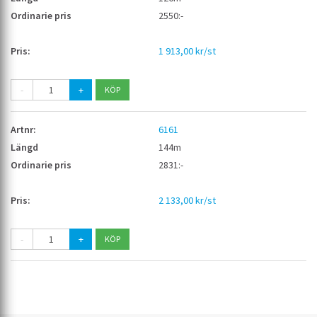
2550:-
1 913,00 kr/st
-
+
6161
144m
2831:-
2 133,00 kr/st
-
+