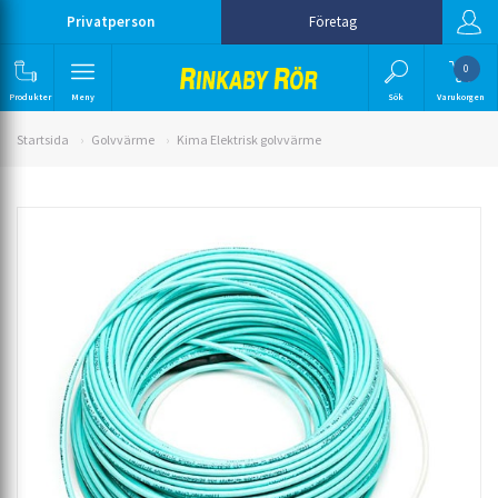
Privatperson
Företag
0
Produkter
Meny
Sök
Varukorgen
Startsida
Golvvärme
Kima Elektrisk golvvärme