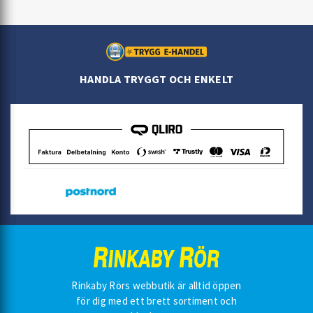
HANDLA TRYGGT OCH ENKELT
Rinkaby Rörs webbutik är alltid öppen
för dig med ett brett sortiment och