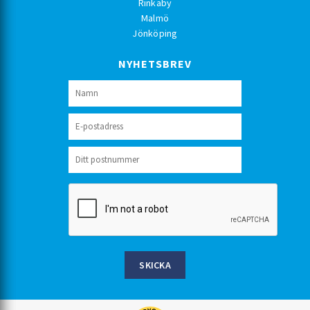
Rinkaby
Malmö
Jönköping
NYHETSBREV
SKICKA