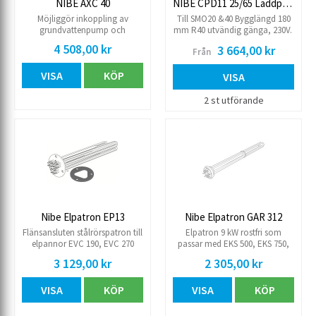
NIBE AXC 40
NIBE CPD11 25/65 Laddpump
Möjliggör inkoppling av
Till SMO20 &40 Bygglängd 180
grundvattenpump och
mm R40 utvändig gänga, 230V.
summalarm till NIBE F 1145 och
4 508,00 kr
3 664,00 kr
Från
1245
VISA
KÖP
VISA
2 st utförande
Nibe Elpatron EP13
Nibe Elpatron GAR 312
Flänsansluten stålrörspatron till
Elpatron 9 kW rostfri som
elpannor EVC 190, EVC 270
passar med EKS 500, EKS 750,
fr.o.m 1981, Elkassett ELK 13,
EKS 1000, VPA 300/200 & VPA
3 129,00 kr
2 305,00 kr
ELK 213 och
450/300.
Frånluftsvärmepumpar Fighter
VISA
KÖP
VISA
KÖP
300-301-400-401.