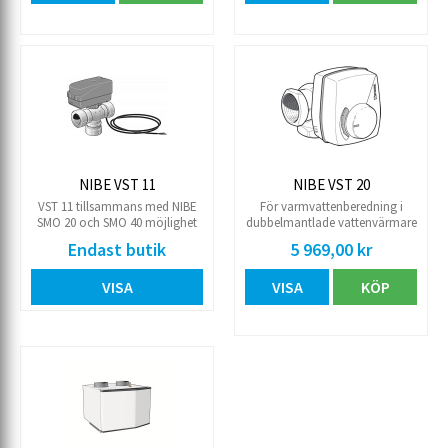
VVM 500, F370, F470; F730,
F750.
NIBE VST 11
NIBE VST 20
VST 11 tillsammans med NIBE
För varmvattenberedning i
SMO 20 och SMO 40 möjlighet
dubbelmantlade vattenvärmare
att prioritera
med värmevatten från Nibe:s
Endast butik
5 969,00 kr
varmvattenladdning vid system
markvärmepump Fighter 1320-
med ﬂytande kondensering. För
40 eller luft/vattenvärmepump
VISA
VISA
KÖP
detta krävs också en
Fighter 2005-14. Dimension
varmvattenackumulator,
DN32.
exempelvis NIBE VPA.