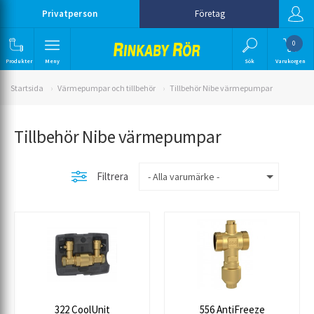
Privatperson
Företag
0
Produkter
Meny
Sök
Varukorgen
Startsida
Värmepumpar och tillbehör
Tillbehör Nibe värmepumpar
Tillbehör Nibe värmepumpar
Filtrera
322 CoolUnit
556 AntiFreeze