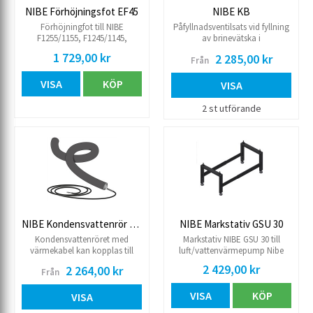
NIBE Förhöjningsfot EF45
NIBE KB
Förhöjningfot till NIBE
Påfyllnadsventilsats vid fyllning
F1255/1155, F1245/1145,
av brinevätska i
F1226/1126. Kan också
kollektorslangen till
1 729,00 kr
2 285,00 kr
Från
användas till F370/470/730/750
markvärmepumpar. Inkl.
och VVM 225/310/320 och 325.
smutsflter och isolering.
VISA
KÖP
Anslutningar KB25 R25, KB 32
VISA
DN32
2 st utförande
NIBE Kondensvattenrör KVR11
NIBE Markstativ GSU 30
Kondensvattenröret med
Markstativ NIBE GSU 30 till
värmekabel kan kopplas till
luft/vattenvärmepump Nibe
uteluftsvärmepumarna (
F2050-6/10 Brännlackerad.
2 429,00 kr
2 264,00 kr
Från
luft/vatten ) S2125 och F2120
Värmekabeln startar
VISA
KÖP
automatiskt vid en
VISA
utetemperatur av +1,5°C. När