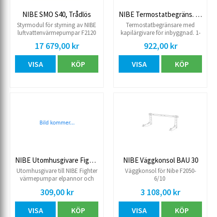
NIBE SMO S40, Trådlös
NIBE Termostatbegräns. Cotherm
Styrmodul för styrning av NIBE
Termostatbegränsare med
luftvattenvärmepumpar F2120
kapilärgivare för inbyggnad. 1-
och F2040 med annan
alt. 2-fas inkoppling på
17 679,00 kr
922,00 kr
värmekälla för vattenburet
elvattenvärmare fr.o.m 1997-03-
värmesystem.
10.
VISA
KÖP
VISA
KÖP
NIBE Utomhusgivare Fighter
NIBE Väggkonsol BAU 30
Utomhusgivare till NIBE Fighter
Väggkonsol för Nibe F2050-
värmepumpar elpannor och
6/10
inomhusmoduler, t.ex. F1126,
309,00 kr
3 108,00 kr
F1226, F1145, F1245, F1155,
F1255, F1345, F1355 VVM 225,
VISA
KÖP
VISA
KÖP
VVM 320, VVM 325, VVM 310,