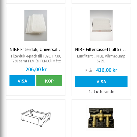
NIBE Filterduk, Universalfilter G4
NIBE Filterkassett till S735 (4-pack)
Filterduk 4-pack till F370, F730,
Luftfilter till NIBE Värmepump
F750 samt FLM (ej FLM30) Mått:
S735.
445 x 196 mm
206,00 kr
416,00 kr
Från
VISA
KÖP
VISA
2 st utförande