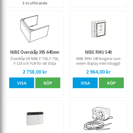
temperaturen når över +2°C
3 st utförande
stängs värmekabeln av igen.
Effekten är 15 W.
NIBE Överskåp 395-645mm
NIBE RMU S40
Överskåp till NIBE F-730, F-750,
NIBE RMU S40 fungerar som
F-110 och FLM för att dölja
extern display med inbyggd
ventilationskanalerna. Till
givare till NIBE S1155/1255 och
2 758,00 kr
2 964,00 kr
takhöjd 2550-2800 mm
NIBE VVM S320/325
VISA
KÖP
VISA
KÖP