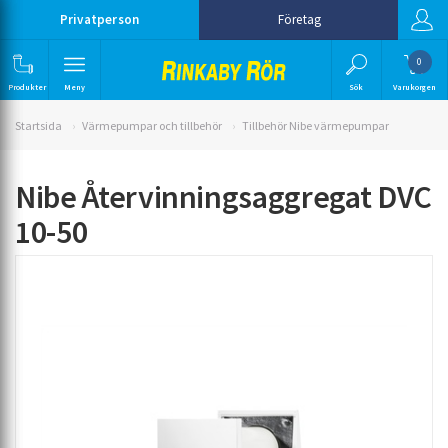
Privatperson
Företag
0
Produkter
Meny
Sök
Varukorgen
Startsida
Värmepumpar och tillbehör
Tillbehör Nibe värmepumpar
Nibe Återvinningsaggregat DVC
10-50