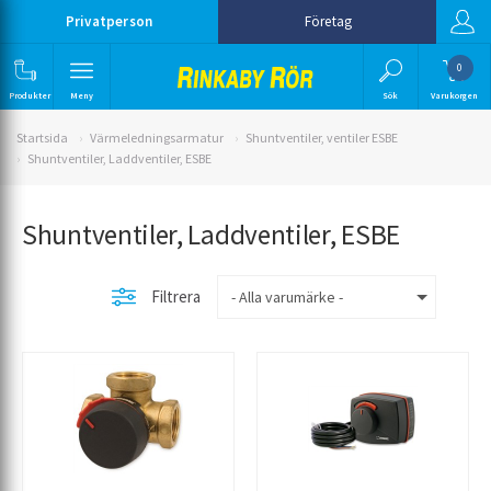
Privatperson
Företag
0
Produkter
Meny
Sök
Varukorgen
Startsida
Värmeledningsarmatur
Shuntventiler, ventiler ESBE
Shuntventiler, Laddventiler, ESBE
Shuntventiler, Laddventiler, ESBE
Filtrera