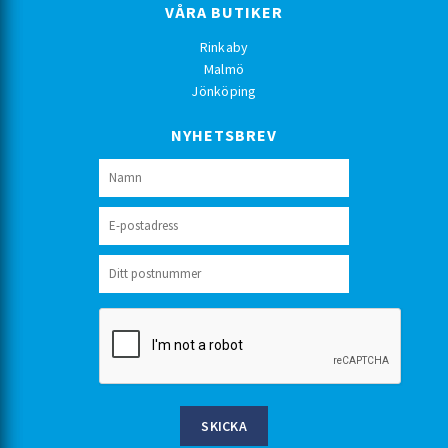
VÅRA BUTIKER
Rinkaby
Malmö
Jönköping
NYHETSBREV
SKICKA