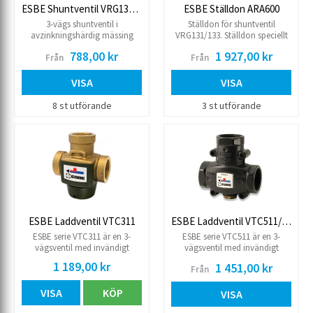
ESBE Shuntventil VRG131/133
ESBE Ställdon ARA600
3-vägs shuntventil i
Ställdon för shuntventil
avzinkningshärdig mässing
VRG131/133. Ställdon speciellt
med invändigt gängad
utvecklat för manövrering av
788,00 kr
1 927,00 kr
Från
Från
anslutning. ESBE shuntventil
ESBE shunt- och
serie VRG130 är lämplig för
fördelningsventiler DN 15-50.
såväl blandning som
Shuntventilen kan enkelt
VISA
VISA
fördelning. Temperaturområde
handmanövreras med
-10 till +130°C. Lämpligt
ställratten på motorns
8 st utförande
3 st utförande
ställdon för motorisering är
framsida. Levereras med 1,5m
ESBE serie ARA600.
anslutningskabel. 230 V
ESBE Laddventil VTC311
ESBE Laddventil VTC511/512
ESBE serie VTC311 är en 3-
ESBE serie VTC511 är en 3-
vägsventil med invändigt
vägsventil med invändigt
gängade anslutningar som
gängade (dim. 40R utvändig
1 189,00 kr
1 451,00 kr
Från
skyddar fastbränslepannor mot
gänga) anslutningar som
för låga returtemperaturer.
skyddar fastbränslepannor mot
VISA
KÖP
Genom att bibehålla en hög
för låga returtemperaturer.
VISA
och stadig nivå på
Genom att bibehålla en hög