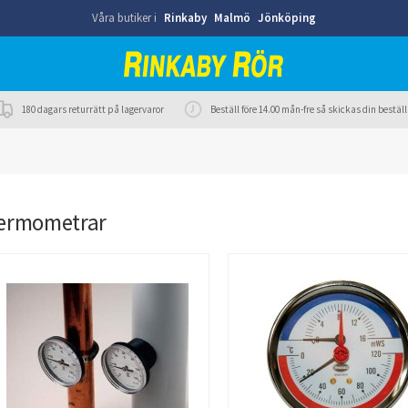
Våra butiker i
Rinkaby
Malmö
Jönköping
180 dagars returrätt på lagervaror
Beställ före 14.00 mån-fre så skickas din best
ermometrar