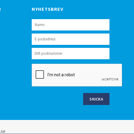
R
NYHETSBREV
SKICKA
.se