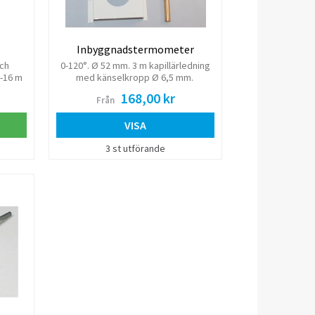
Inbyggnadstermometer
ch
0-120°. Ø 52 mm. 3 m kapillärledning
0-16 m
med känselkropp Ø 6,5 mm.
ngd 30
168,00 kr
Från
VISA
3 st utförande