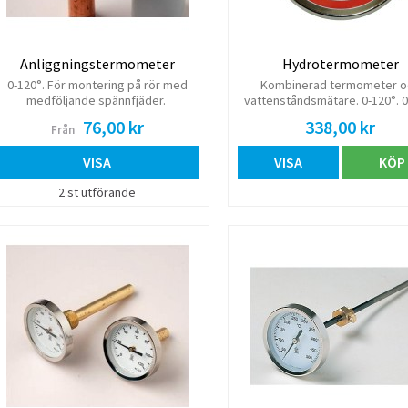
Anliggningstermometer
Hydrotermometer
0-120°. För montering på rör med
Kombinerad termometer o
medföljande spännfjäder.
vattenståndsmätare. 0-120°. 
vp. Dykrör 15R utv, instickslä
76,00 kr
338,00 kr
Från
mm.
VISA
VISA
KÖP
2 st utförande