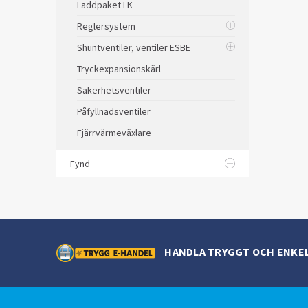
Laddpaket LK
Reglersystem
Shuntventiler, ventiler ESBE
Tryckexpansionskärl
Säkerhetsventiler
Påfyllnadsventiler
Fjärrvärmeväxlare
Fynd
HANDLA TRYGGT OCH ENKE