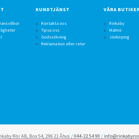
BT
KUNDTJÄNST
VÅRA BUTIKE
ransvillkor
Kontakta oss
Rinkaby
ligheter
Tipsa oss
Malmö
l
Godssökning
Jönköping
Reklamation eller retur
nkaby Rör AB, Box 54, 296 21 Åhus
044-22 54 90
info@rinkabyror