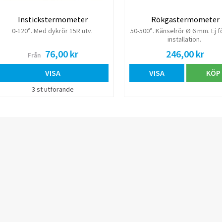
Instickstermometer
Rökgastermometer
0-120°. Med dykrör 15R utv.
50-500°. Känselrör Ø 6 mm. Ej f
installation.
76,00 kr
246,00 kr
Från
VISA
VISA
KÖP
3 st utförande