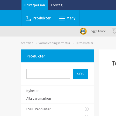
Privatperson
Företag
Produkter
Meny
Trygg e-handel
Startsida
Värmeledningsarmatur
Termometrar
Produkter
T
Nyheter
Alla varumärken
ESBE Produkter