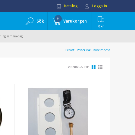
Katalog
Logga in
0
Sök
Varukorgen
0 kr
ällning samma dag
Privat - Priser inklusive moms
VISNINGSTYP