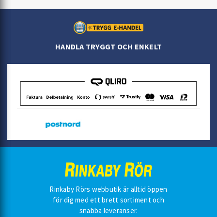
HANDLA TRYGGT OCH ENKELT
Rinkaby Rörs webbutik är alltid öppen
för dig med ett brett sortiment och
snabba leveranser.