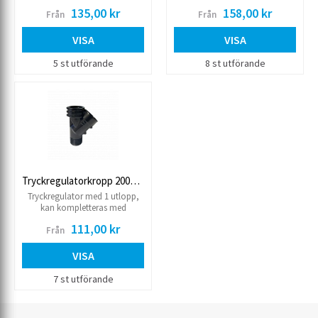
fördelningsrör. Ansl. 20R inv.
individuella fjäderpaket. Max
135,00 kr
158,00 kr
Från
Från
Max inkommande tryck: 10 kg
arbetstryck: 10 kg
Flöde: 0.08-1.0 M³/H
VISA
VISA
5 st utförande
8 st utförande
Tryckregulatorkropp 2000 20R
Tryckregulator med 1 utlopp,
kan kompletteras med
individuell fjäderpaket. Max
111,00 kr
Från
arbetstryck: 10 kg Flöde: 1.2-4.5
M³/H Ansl. 20R
VISA
7 st utförande