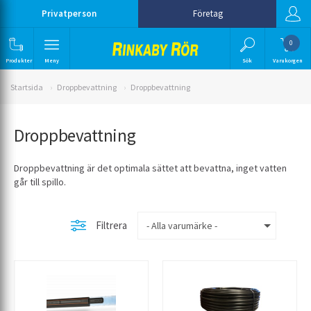
Privatperson
Företag
0
Produkter
Meny
Sök
Varukorgen
Startsida
Droppbevattning
Droppbevattning
Droppbevattning
Droppbevattning är det optimala sättet att bevattna, inget vatten
går till spillo.
Filtrera