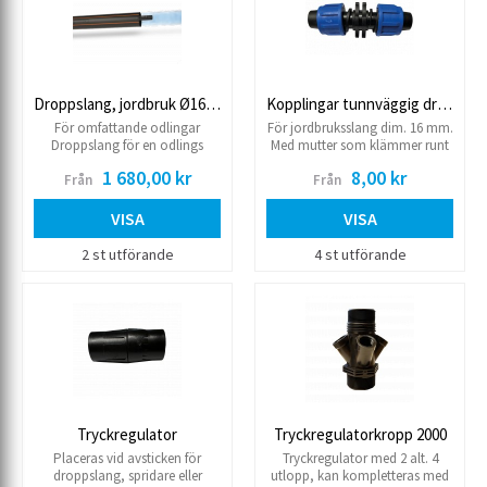
Droppslang, jordbruk Ø16, Streamline
Kopplingar tunnväggig droppslang
För omfattande odlingar
För jordbruksslang dim. 16 mm.
Droppslang för en odlings
Med mutter som klämmer runt
säsong. Ej tryckreglerad. Max.
slangen.
1 680,00 kr
8,00 kr
Från
Från
arbetstryck 1,2 bar Säljes endast
hel rulle
VISA
VISA
2 st utförande
4 st utförande
Tryckregulator
Tryckregulatorkropp 2000
Placeras vid avsticken för
Tryckregulator med 2 alt. 4
droppslang, spridare eller
utlopp, kan kompletteras med