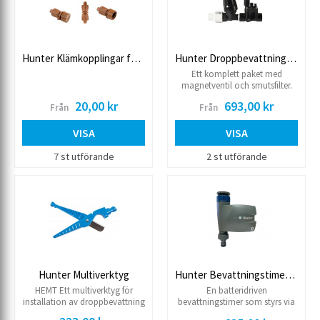
Hunter Klämkopplingar för droppslang 16-18 mm
Hunter Droppbevattningskit
Ett komplett paket med
magnetventil och smutsfilter.
inlopp 1” Utlopp ¾” Arbetstryck
20,00 kr
693,00 kr
Från
Från
1.4 till 8.0 kg Flöde 2 till 55 l/min
VISA
VISA
7 st utförande
2 st utförande
Hunter Multiverktyg
Hunter Bevattningstimer BTT
HEMT Ett multiverktyg för
En batteridriven
installation av droppbevattning
bevattningstimer som styrs via
och drippers. Den kapar slang,
bluetooth Den ansluts till