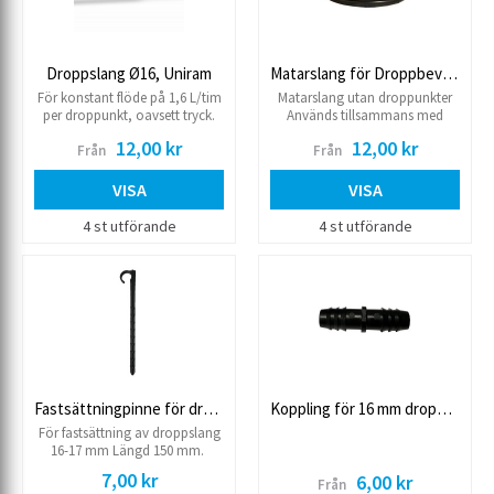
Droppslang Ø16, Uniram
Matarslang för Droppbevattning
För konstant flöde på 1,6 L/tim
Matarslang utan droppunkter
per droppunkt, oavsett tryck.
Används tillsammans med
Max. arbetstryck 4 bar Max.
kopplingar för droppslang
12,00 kr
12,00 kr
Från
Från
längd rulle: 500 m Säljes/meter
16x1,2 max 50 meter i
Används tillsammans med
metervara 17x1,2 max 100
kopplingar för droppslang
meter i metervara
VISA
VISA
4 st utförande
4 st utförande
Fastsättningpinne för droppslang
Koppling för 16 mm droppslang
För fastsättning av droppslang
16-17 mm Längd 150 mm.
7,00 kr
6,00 kr
Från