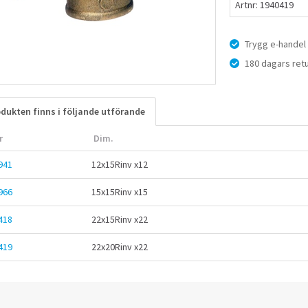
Artnr: 1940419
Trygg e-handel
180 dagars retu
dukten finns i följande utförande
r
Dim.
941
12x15Rinv x12
966
15x15Rinv x15
418
22x15Rinv x22
419
22x20Rinv x22