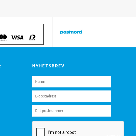
R
NYHETSBREV