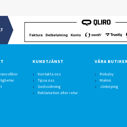
LT
BT
KUNDTJÄNST
VÅRA BUTIKE
ransvillkor
Kontakta oss
Rinkaby
ligheter
Tipsa oss
Malmö
l
Godssökning
Jönköping
Reklamation eller retur