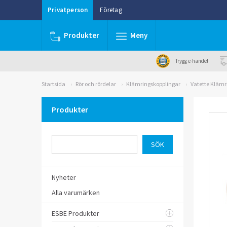
Privatperson
Företag
Produkter
Meny
Trygg e-handel
Startsida
Rör och rördelar
Klämringskopplingar
Vatette Klämr
Produkter
Nyheter
Alla varumärken
ESBE Produkter