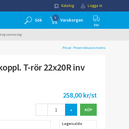
Katalog
Logga in
0
Sök
Varukorgen
0 kr
ällning samma dag
Privat - Priser inklusive moms
oppl. T-rör 22x20R inv
258,00 kr/st
-
+
Lagersaldo