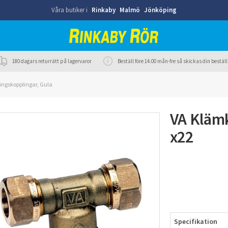
Våra butiker i
Rinkaby
Malmö
Jönköping
180 dagars returrätt på lagervaror
Beställ före 14.00 mån-fre så skickas din best
ingskopplingar, Gula
VA Klämk
x22
Specifikation