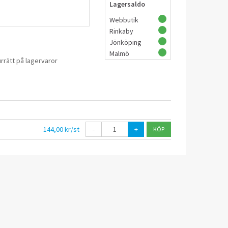
Lagersaldo
Webbutik
Rinkaby
Jönköping
Malmö
rrätt på lagervaror
144,00 kr/st
-
+