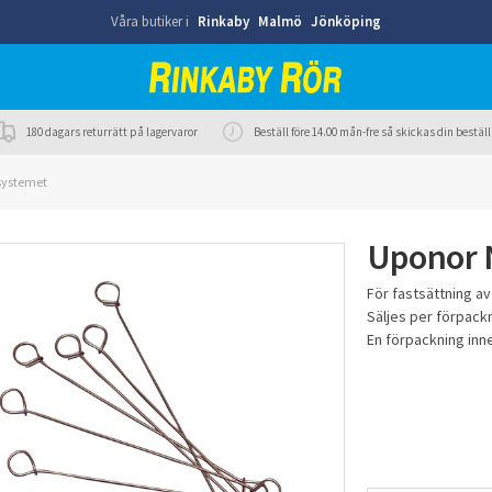
Våra butiker i
Rinkaby
Malmö
Jönköping
180 dagars returrätt på lagervaror
Beställ före 14.00 mån-fre så skickas din best
systemet
Uponor N
För fastsättning a
Säljes per förpackn
En förpackning inne