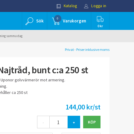
Katalog
Logga in
0
Sök
Varukorgen
0 kr
ällning samma dag
Privat - Priser inklusive moms
ajtråd, bunt c:a 250 st
v Uponor golvvärmerör mot armering.
ing.
håller ca 250 st
144,00 kr/st
-
+