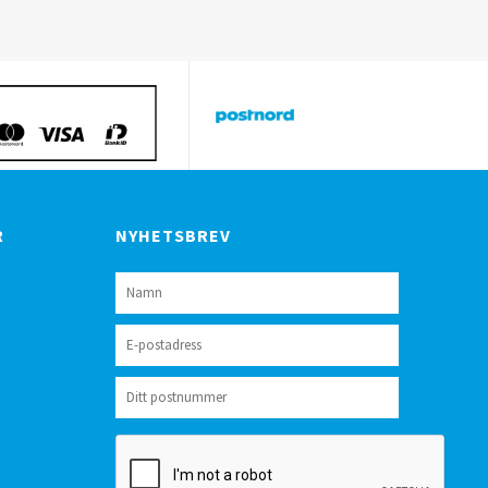
R
NYHETSBREV