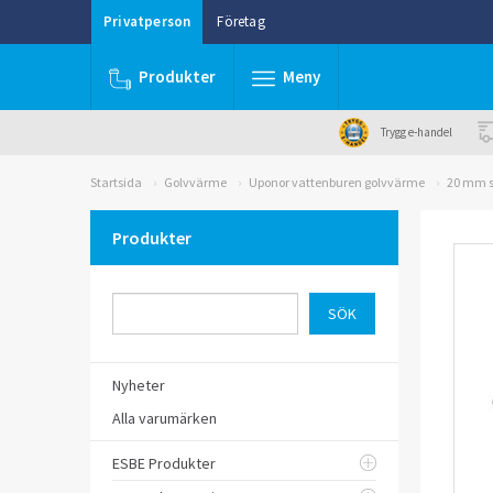
Privatperson
Företag
Produkter
Meny
Trygg e-handel
Startsida
Golvvärme
Uponor vattenburen golvvärme
20 mm 
Produkter
Nyheter
Alla varumärken
ESBE Produkter