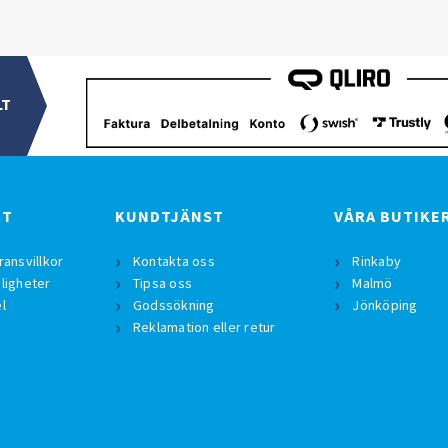
LT
BT
KUNDTJÄNST
VÅRA BUTIKE
ransvillkor
Kontakta oss
Rinkaby
ligheter
Tipsa oss
Malmö
l
Godssökning
Jönköping
Reklamation eller retur