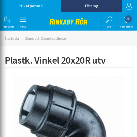
Privatperson
Företag
0
Produkter
Meny
Sök
Varukorgen
Startsida
Slang och Slangkopplingar
Plastk. Vinkel 20x20R utv