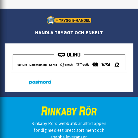
HANDLA TRYGGT OCH ENKELT
Rinkaby Rörs webbutik är alltid öppen
för dig med ett brett sortiment och
snabba leveranser.