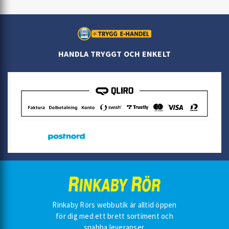
HANDLA TRYGGT OCH ENKELT
Rinkaby Rörs webbutik är alltid öppen
för dig med ett brett sortiment och
snabba leveranser.