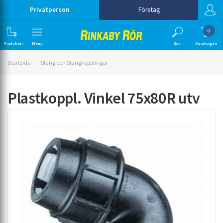
Privatperson
Företag
0
Produkter
Meny
Sök
Varukorgen
Startsida
Slang och Slangkopplingar
Plastkoppl. Vinkel 75x80R utv