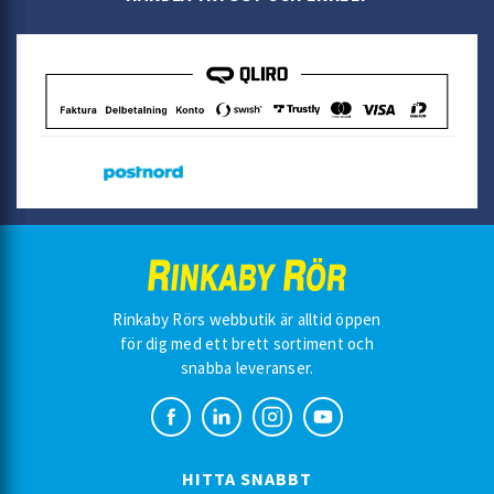
Rinkaby Rörs webbutik är alltid öppen
för dig med ett brett sortiment och
snabba leveranser.
HITTA SNABBT