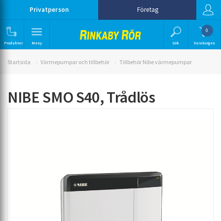
Privatperson
Företag
0
Produkter
Meny
Sök
Varukorgen
Startsida
Värmepumpar och tillbehör
Tillbehör Nibe värmepumpar
NIBE SMO S40, Trådlös