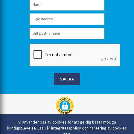
SKICKA
Rinkaby Rör AB, Box 54, 296 21 Åhus
Vi använder oss av cookies för att ge dig bästa möjliga
044-22 54 90
kundupplevelse.
Läs vår integritetspolicy och hantering av cookies