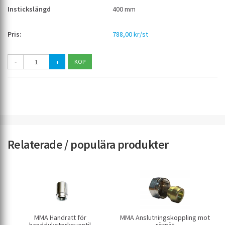
400 mm
788,00 kr/st
-
+
Relaterade / populära produkter
MMA Handratt för
MMA Anslutningskoppling mot