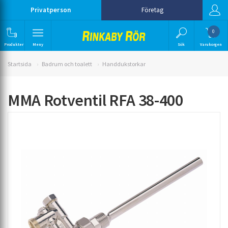
Privatperson
Företag
0
Produkter
Meny
Sök
Varukorgen
Startsida
Badrum och toalett
Handdukstorkar
MMA Rotventil RFA 38-400