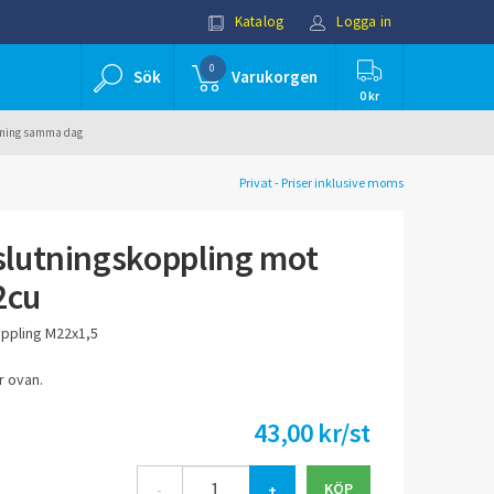
Katalog
Logga in
0
Sök
Varukorgen
0 kr
ällning samma dag
Privat - Priser inklusive moms
lutningskoppling mot
2cu
ppling M22x1,5
r ovan.
43,00 kr/st
-
+