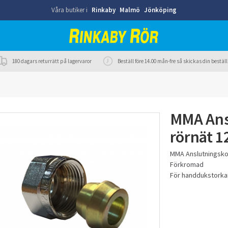
Våra butiker i
Rinkaby
Malmö
Jönköping
180 dagars returrätt på lagervaror
Beställ före 14.00 mån-fre så skickas din best
MMA Ans
rörnät 1
MMA Anslutningsko
Förkromad
För handdukstorka