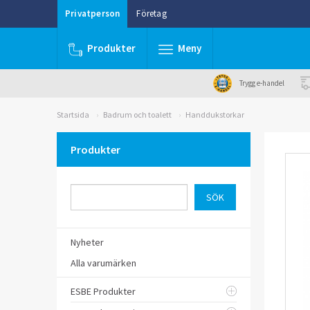
Privatperson
Företag
Produkter
Meny
Trygg e-handel
Startsida
Badrum och toalett
Handdukstorkar
Produkter
Nyheter
Alla varumärken
ESBE Produkter