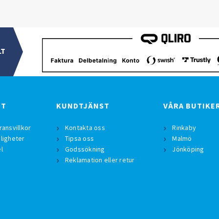
LT
BT
KUNDTJÄNST
VÅRA BUTIKE
ransvillkor
Kontakta oss
Rinkaby
ligheter
Tipsa oss
Malmö
l
Godssökning
Jönköping
Reklamation eller retur