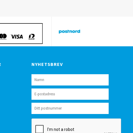
R
NYHETSBREV