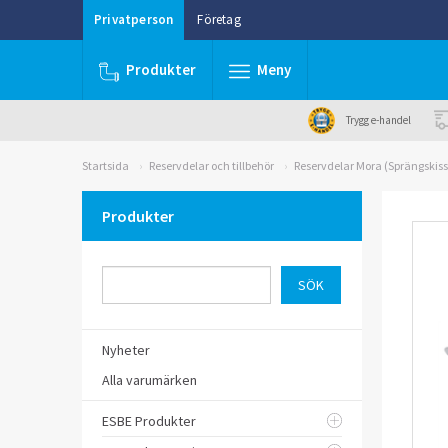
Privatperson
Företag
Produkter
Meny
Trygg e-handel
Startsida
Reservdelar och tillbehör
Reservdelar Mora (Sprängskiss
Produkter
Nyheter
Alla varumärken
ESBE Produkter