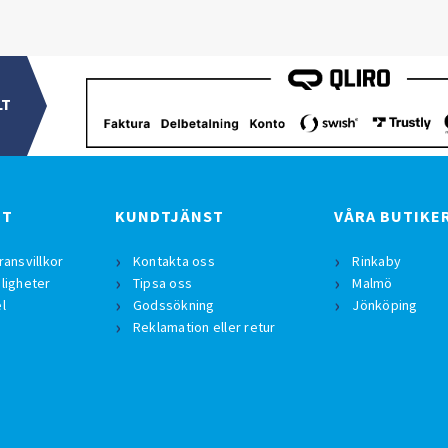
LT
BT
KUNDTJÄNST
VÅRA BUTIKE
ransvillkor
Kontakta oss
Rinkaby
ligheter
Tipsa oss
Malmö
l
Godssökning
Jönköping
Reklamation eller retur