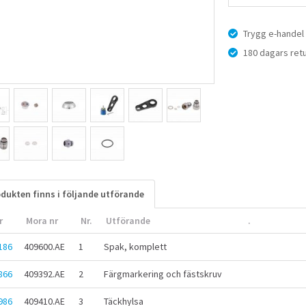
Trygg e-handel
180 dagars retu
dukten finns i följande utförande
r
Mora nr
Nr.
Utförande
.
186
409600.AE
1
Spak, komplett
866
409392.AE
2
Färgmarkering och fästskruv
986
409410.AE
3
Täckhylsa