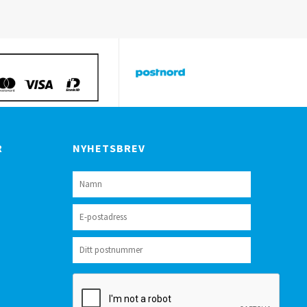
R
NYHETSBREV