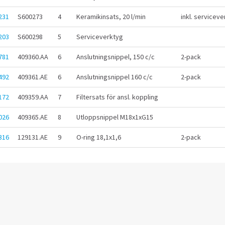
231
S600273
4
Keramikinsats, 20 l/min
inkl. serviceve
203
S600298
5
Serviceverktyg
781
409360.AA
6
Anslutningsnippel, 150 c/c
2-pack
492
409361.AE
6
Anslutningsnippel 160 c/c
2-pack
172
409359.AA
7
Filtersats för ansl. koppling
026
409365.AE
8
Utloppsnippel M18x1xG15
316
129131.AE
9
O-ring 18,1x1,6
2-pack