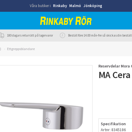
Våra butiker i
Rinkaby
Malmö
Jönköping
180 dagars returrätt på lagervaror
Beställ före 14.00 mån-fre så skickas din best
)
Ettgreppsblandare
Reservdelar Mora 
MA Cera
Specifikation
Artnr: 8345186