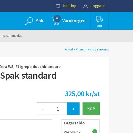
Katalog
Logga in
0
Sök
Varukorgen
0 kr
ällning samma dag
Privat - Priser inklusive moms
Cera W5, Ettgrepp duschblandare
 Spak standard
325,00 kr/st
-
+
Lagersaldo
Webbutik