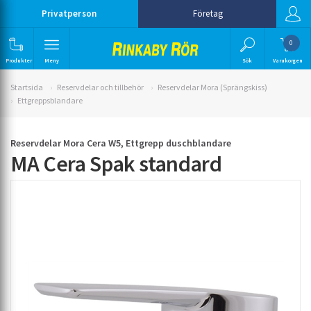
Privatperson
Företag
0
Produkter
Meny
Sök
Varukorgen
Startsida
Reservdelar och tillbehör
Reservdelar Mora (Sprängskiss)
Ettgreppsblandare
Reservdelar Mora Cera W5, Ettgrepp duschblandare
MA Cera Spak standard