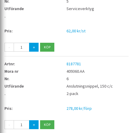
5
Serviceverktyg
62,00 kr/st
-
+
8187781
409360.AA
6
Anslutningsnippel, 150 c/c
2-pack
278,00 kr/förp
-
+