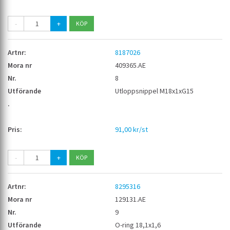
-
+
8187026
409365.AE
8
Utloppsnippel M18x1xG15
91,00 kr/st
-
+
8295316
129131.AE
9
O-ring 18,1x1,6