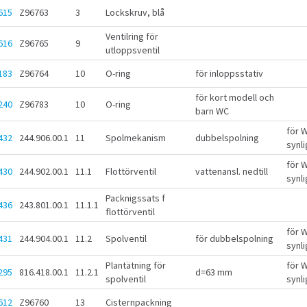
615
Z96763
3
Lockskruv, blå
Ventilring för
616
Z96765
9
utloppsventil
183
Z96764
10
O-ring
för inloppsstativ
för kort modell och
240
Z96783
10
O-ring
barn WC
för 
432
244.906.00.1
11
Spolmekanism
dubbelspolning
synli
för 
430
244.902.00.1
11.1
Flottörventil
vattenansl. nedtill
synli
Packnigssats f
436
243.801.00.1
11.1.1
flottörventil
för 
431
244.904.00.1
11.2
Spolventil
för dubbelspolning
synli
Plantätning för
för 
295
816.418.00.1
11.2.1
d=63 mm
spolventil
synli
612
Z96760
13
Cisternpackning