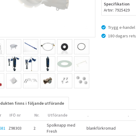
Specifikation
Artnr: 7925429
Trygg e-handel
180 dagars retu
dukten finns i följande utförande
r
IFÖ nr
Nr.
Utförande
.
.
Spolknapp med
681
Z98303
2
blankförkromad
Fresh