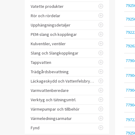
7925
Vatette produkter
Rör och rördelar
7925
Upphängningsdetaljer
7922
PEM-slang och kopplingar
Kulventiler, ventiler
7926
Slang och Slangkopplingar
7790
Tappvatten
Trädgårdsbevattning
7790
Läckageskydd och Vattenfelsbrytare
7790
Varmvattenberedare
Verktyg och tätningsmtrl.
7790
Värmepumpar och tillbehör
Värmeledningsarmatur
7972
Fynd
7925