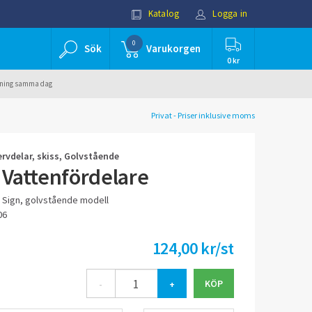
Katalog
Logga in
0
Sök
Varukorgen
0 kr
ällning samma dag
Privat - Priser inklusive moms
ervdelar, skiss, Golvstående
 Vattenfördelare
Ö Sign, golvstående modell
06
124,00 kr/st
-
+