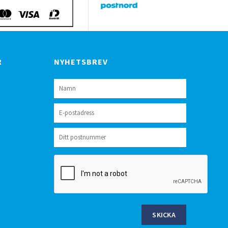
R
NYHETSBREV
SKICKA