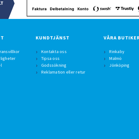
LT
BT
KUNDTJÄNST
VÅRA BUTIKE
ransvillkor
Kontakta oss
Rinkaby
ligheter
Tipsa oss
Malmö
l
Godssökning
Jönköping
Reklamation eller retur