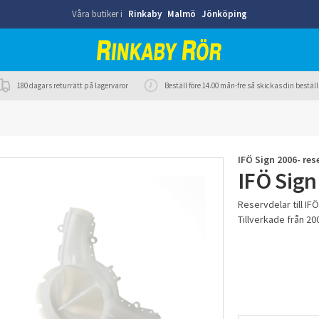
Våra butiker i
Rinkaby
Malmö
Jönköping
180 dagars returrätt på lagervaror
Beställ före 14.00 mån-fre så skickas din best
IFÖ Sign 2006- res
IFÖ Sign
Reservdelar till IF
Tillverkade från 20