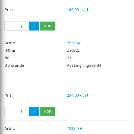
189,00 kr/st
-
+
7925943
Z96721
23.1
Avstängningsventil
234,00 kr/st
-
+
7925439