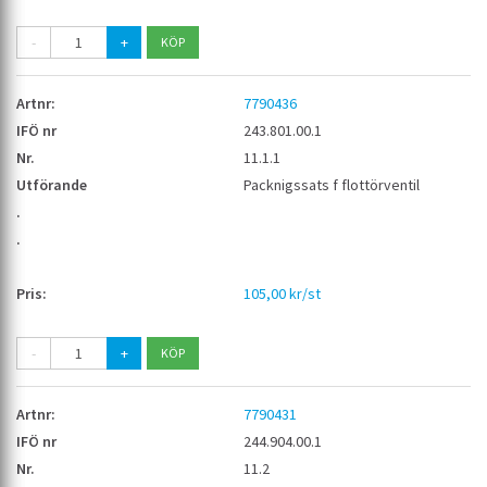
-
+
7790436
243.801.00.1
11.1.1
Packnigssats f flottörventil
105,00 kr/st
-
+
7790431
244.904.00.1
11.2