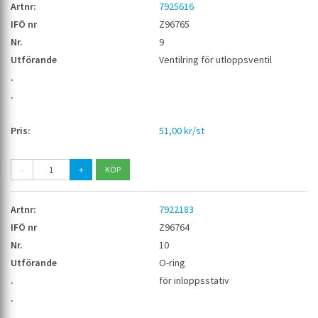
7925616
Z96765
9
Ventilring för utloppsventil
51,00 kr/st
-
+
7922183
Z96764
10
O-ring
för inloppsstativ