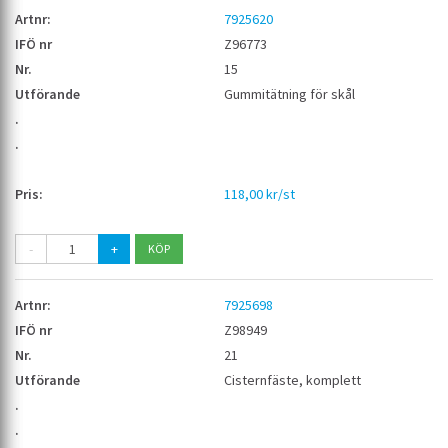
7925620
Z96773
15
Gummitätning för skål
118,00 kr/st
-
+
7925698
Z98949
21
Cisternfäste, komplett