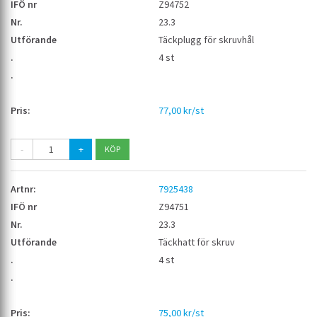
Z94752
23.3
Täckplugg för skruvhål
4 st
77,00 kr/st
-
+
7925438
Z94751
23.3
Täckhatt för skruv
4 st
75,00 kr/st