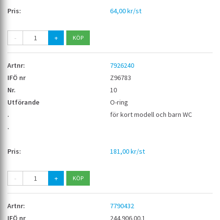
64,00 kr/st
-
+
7926240
Z96783
10
O-ring
för kort modell och barn WC
181,00 kr/st
-
+
7790432
244.906.00.1