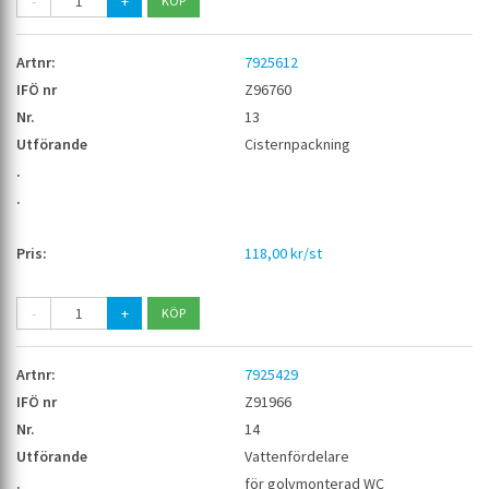
-
+
7925612
Z96760
13
Cisternpackning
118,00 kr/st
-
+
7925429
Z91966
14
Vattenfördelare
för golvmonterad WC