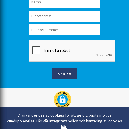
SKICKA
Rinkaby Rör AB, Box 54, 296 21 Åhus
Vi använder oss av cookies för att ge dig bästa möjliga
044-22 54 90
kundupplevelse.
Läs vår integritetspolicy och hantering av cookies
här!
.
info@rinkabyror.se