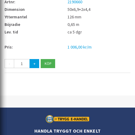
2190660
50x6,9+2x4,4
126 mm
0,65 m
ca 5 dgr
1 006,00 kr/m
-
+
HANDLA TRYGGT OCH ENKELT