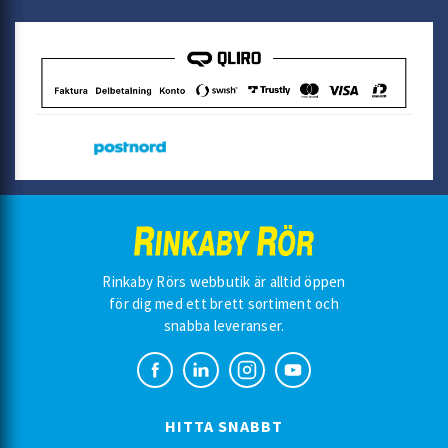
Rinkaby Rörs webbutik är alltid öppen
för dig med ett brett sortiment och
snabba leveranser.
HITTA SNABBT