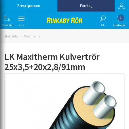
Privatperson
Företag
0
Produkter
Meny
Sök
Varukorgen
Startsida
Maxitherm
LK Maxitherm Kulvertrör
25x3,5+20x2,8/91mm